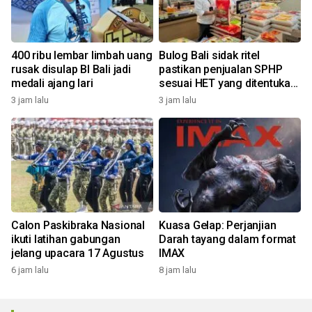
400 ribu lembar limbah uang
Bulog Bali sidak ritel
rusak disulap BI Bali jadi
pastikan penjualan SPHP
medali ajang lari
sesuai HET yang ditentukan
pemerintah
3 jam lalu
3 jam lalu
Calon Paskibraka Nasional
Kuasa Gelap: Perjanjian
ikuti latihan gabungan
Darah tayang dalam format
jelang upacara 17 Agustus
IMAX
6 jam lalu
8 jam lalu