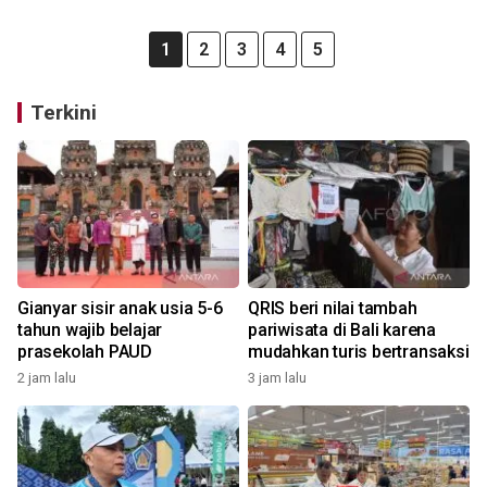
1
2
3
4
5
Terkini
Gianyar sisir anak usia 5-6
QRIS beri nilai tambah
tahun wajib belajar
pariwisata di Bali karena
prasekolah PAUD
mudahkan turis bertransaksi
2 jam lalu
3 jam lalu