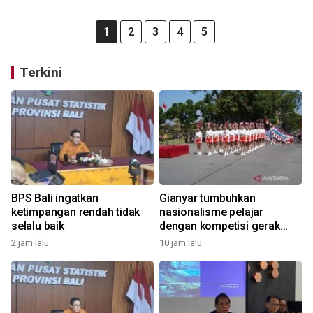
1
2
3
4
5
Terkini
BPS Bali ingatkan
Gianyar tumbuhkan
ketimpangan rendah tidak
nasionalisme pelajar
selalu baik
dengan kompetisi gerak
jalan
2 jam lalu
10 jam lalu