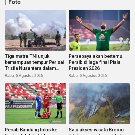
Foto
Tiga matra TNI unjuk
Persebaya akan bertemu
kemampuan tempur Perisai
Persib di laga final Piala
Trisila Nusantara dalam
Presiden 2026
latihan di Kepri
Rabu, 5 Agustus 2026
Rabu, 5 Agustus 2026
Persib Bandung lolos ke
Satu akses wisata Bromo