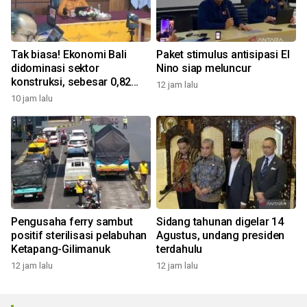
Tak biasa! Ekonomi Bali
Paket stimulus antisipasi El
didominasi sektor
Nino siap meluncur
konstruksi, sebesar 0,82
12 jam lalu
persen
10 jam lalu
Pengusaha ferry sambut
Sidang tahunan digelar 14
positif sterilisasi pelabuhan
Agustus, undang presiden
Ketapang-Gilimanuk
terdahulu
12 jam lalu
12 jam lalu