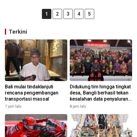
1
2
3
4
5
Terkini
Bali mulai tindaklanjuti
Didukung tim hingga tingkat
rencana pengembangan
desa, Bangli berhasil tekan
transportasi massal
kesalahan data penyaluran
bansos
7 jam lalu
8 jam lalu