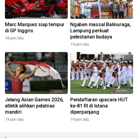
Marc Marquez siap tempur
Ngaben massal Balinuraga,
di GP Inggris
Lampung perkuat
pelestarian budaya
18 jam lalu
19 jam lalu
Jelang Asian Games 2026,
Pendaftaran upacara HUT
atletik alihkan pelatnas
ke-81 RI di Istana
mandiri
diperpanjang
19 jam lalu
19 jam lalu