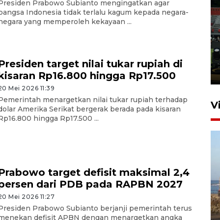
Presiden Prabowo Subianto mengingatkan agar
bangsa Indonesia tidak terlalu kagum kepada negara-
negara yang memperoleh kekayaan ...
Tiga matra TNI unjuk
kemampuan tempur Perisai
Trisila Nusantara dalam
latihan di Kepri
Presiden target nilai tukar rupiah di
5 Agustus 2026 16:28
kisaran Rp16.800 hingga Rp17.500
20 Mei 2026 11:39
Pemerintah menargetkan nilai tukar rupiah terhadap
V
dolar Amerika Serikat bergerak berada pada kisaran
Rp16.800 hingga Rp17.500 ...
Prabowo target defisit maksimal 2,4
persen dari PDB pada RAPBN 2027
Kemen LH, KKP, dan Gubernur
20 Mei 2026 11:27
Bali tanam ribuan bibit
Presiden Prabowo Subianto berjanji pemerintah terus
menekan defisit APBN dengan menargetkan angka
mangrove