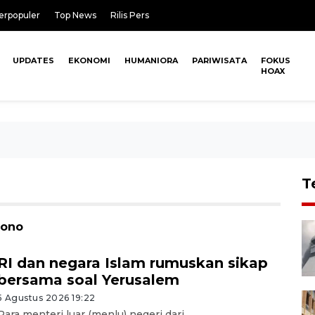
erpopuler
Top News
Rilis Pers
UPDATES
EKONOMI
HUMANIORA
PARIWISATA
FOKUS
HOAX
T
iono
RI dan negara Islam rumuskan sikap
bersama soal Yerusalem
5 Agustus 2026 19:22
Para menteri luar (menlu) negeri dari