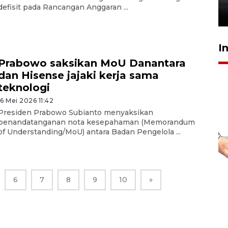
defisit pada Rancangan Anggaran ...
26 Juli 2026 21:18
I
Prabowo saksikan MoU Danantara
dan Hisense jajaki kerja sama
teknologi
16 Mei 2026 11:42
Presiden Prabowo Subianto menyaksikan
penandatanganan nota kesepahaman (Memorandum
of Understanding/MoU) antara Badan Pengelola ...
6
7
8
9
10
»