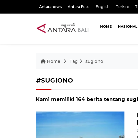
Antaranews
Antara Foto
English
Terkini
T
HOME
NASIONAL
Home
Tag
sugiono
#SUGIONO
Kami memiliki 164 berita tentang sug