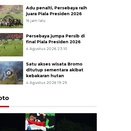
Adu penalti, Persebaya raih
juara Piala Presiden 2026
16 jam lalu
Persebaya jumpa Persib di
final Piala Presiden 2026
4 Agustus 2026 23:10
Satu akses wisata Bromo
ditutup sementara akibat
kebakaran hutan
4 Agustus 2026 19:29
Persebaya
oto
Presiden
pinalti l
11 jam lalu