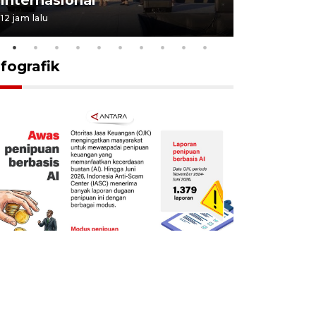
12 jam lalu
21 jam lalu
nfografik