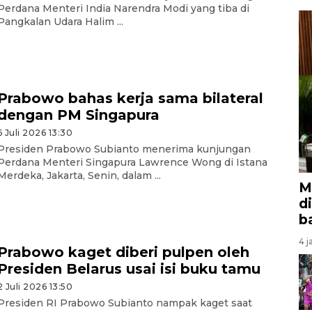
Perdana Menteri India Narendra Modi yang tiba di
Pangkalan Udara Halim ...
Prabowo bahas kerja sama bilateral
dengan PM Singapura
6 Juli 2026 13:30
Presiden Prabowo Subianto menerima kunjungan
Perdana Menteri Singapura Lawrence Wong di Istana
Merdeka, Jakarta, Senin, dalam ...
M
d
b
4 j
Prabowo kaget diberi pulpen oleh
Presiden Belarus usai isi buku tamu
2 Juli 2026 13:50
Presiden RI Prabowo Subianto nampak kaget saat