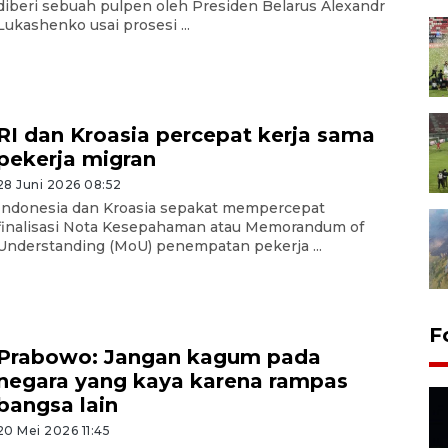
diberi sebuah pulpen oleh Presiden Belarus Alexandr
Lukashenko usai prosesi ...
RI dan Kroasia percepat kerja sama
pekerja migran
28 Juni 2026 08:52
Indonesia dan Kroasia sepakat mempercepat
finalisasi Nota Kesepahaman atau Memorandum of
Understanding (MoU) penempatan pekerja ...
F
Prabowo: Jangan kagum pada
negara yang kaya karena rampas
bangsa lain
20 Mei 2026 11:45