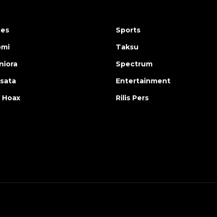
tes
Sports
omi
Taksu
iora
Spectrum
isata
Entertainment
 Hoax
Rilis Pers