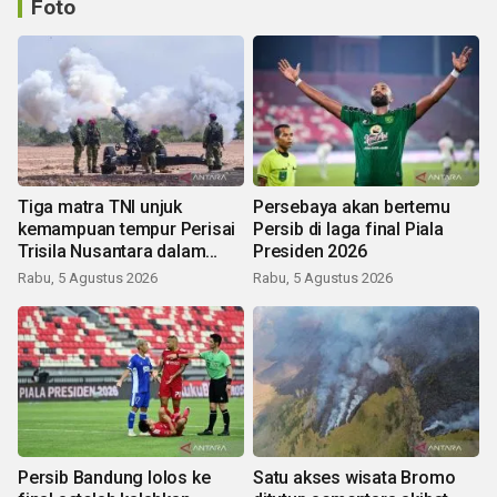
Foto
Tiga matra TNI unjuk
Persebaya akan bertemu
kemampuan tempur Perisai
Persib di laga final Piala
Trisila Nusantara dalam
Presiden 2026
latihan di Kepri
Rabu, 5 Agustus 2026
Rabu, 5 Agustus 2026
Persib Bandung lolos ke
Satu akses wisata Bromo