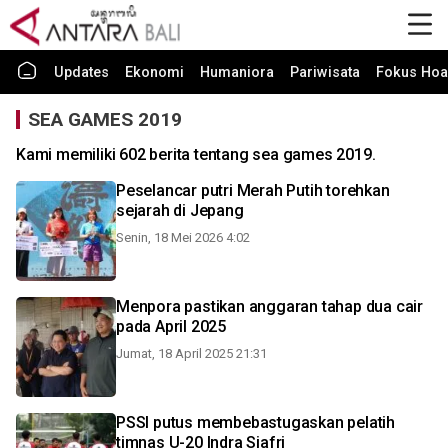
Updates
Ekonomi
Humaniora
Pariwisata
Fokus Hoa
SEA GAMES 2019
Kami memiliki 602 berita tentang sea games 2019.
Peselancar putri Merah Putih torehkan
sejarah di Jepang
Senin, 18 Mei 2026 4:02
Menpora pastikan anggaran tahap dua cair
pada April 2025
Jumat, 18 April 2025 21:31
PSSI putus membebastugaskan pelatih
timnas U-20 Indra Sjafri