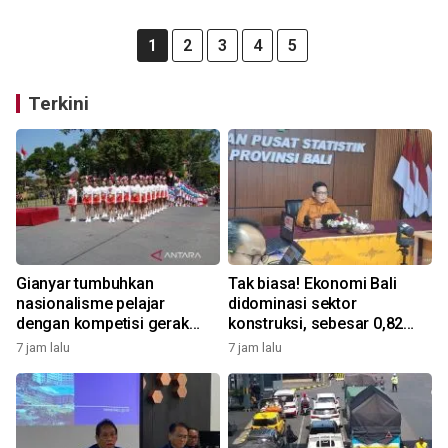
1
2
3
4
5
Terkini
Gianyar tumbuhkan
Tak biasa! Ekonomi Bali
nasionalisme pelajar
didominasi sektor
dengan kompetisi gerak
konstruksi, sebesar 0,82
jalan
persen
7 jam lalu
7 jam lalu