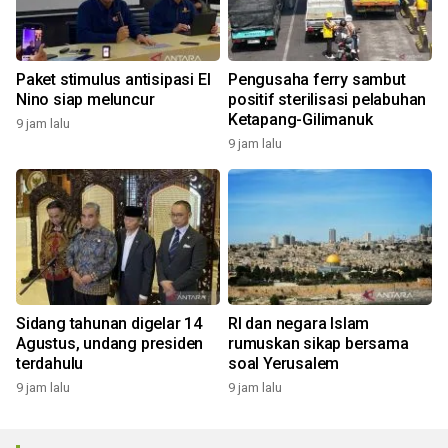
Paket stimulus antisipasi El
Pengusaha ferry sambut
Nino siap meluncur
positif sterilisasi pelabuhan
Ketapang-Gilimanuk
9 jam lalu
9 jam lalu
Sidang tahunan digelar 14
RI dan negara Islam
Agustus, undang presiden
rumuskan sikap bersama
terdahulu
soal Yerusalem
9 jam lalu
9 jam lalu