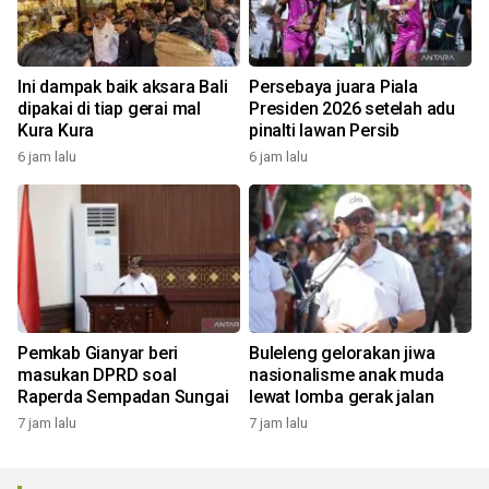
Ini dampak baik aksara Bali
Persebaya juara Piala
dipakai di tiap gerai mal
Presiden 2026 setelah adu
Kura Kura
pinalti lawan Persib
6 jam lalu
6 jam lalu
Pemkab Gianyar beri
Buleleng gelorakan jiwa
masukan DPRD soal
nasionalisme anak muda
Raperda Sempadan Sungai
lewat lomba gerak jalan
7 jam lalu
7 jam lalu