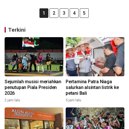
1
2
3
4
5
Terkini
Sejumlah musisi meriahkan
Pertamina Patra Niaga
penutupan Piala Presiden
salurkan alsintan listrik ke
2026
petani Bali
2 jam lalu
5 jam lalu