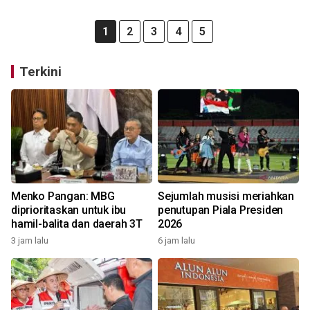
1
2
3
4
5
Terkini
Menko Pangan: MBG
Sejumlah musisi meriahkan
diprioritaskan untuk ibu
penutupan Piala Presiden
hamil-balita dan daerah 3T
2026
3 jam lalu
6 jam lalu