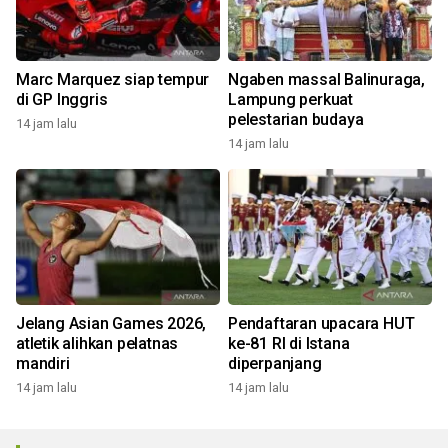
Marc Marquez siap tempur
Ngaben massal Balinuraga,
di GP Inggris
Lampung perkuat
pelestarian budaya
14 jam lalu
14 jam lalu
Jelang Asian Games 2026,
Pendaftaran upacara HUT
atletik alihkan pelatnas
ke-81 RI di Istana
mandiri
diperpanjang
14 jam lalu
14 jam lalu