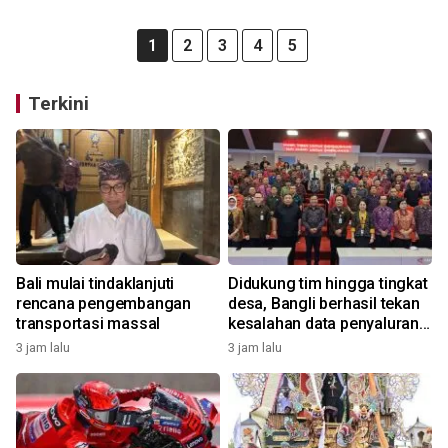
1
2
3
4
5
Terkini
Bali mulai tindaklanjuti
Didukung tim hingga tingkat
rencana pengembangan
desa, Bangli berhasil tekan
transportasi massal
kesalahan data penyaluran
bansos
3 jam lalu
3 jam lalu