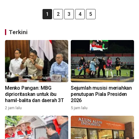
1
2
3
4
5
Terkini
Menko Pangan: MBG
Sejumlah musisi meriahkan
diprioritaskan untuk ibu
penutupan Piala Presiden
hamil-balita dan daerah 3T
2026
2 jam lalu
5 jam lalu