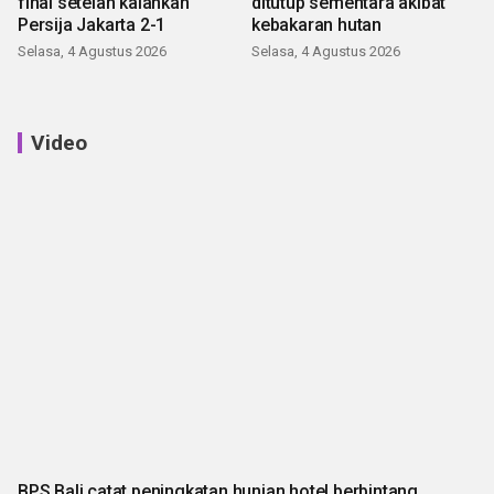
final setelah kalahkan
ditutup sementara akibat
Persija Jakarta 2-1
kebakaran hutan
Selasa, 4 Agustus 2026
Selasa, 4 Agustus 2026
Video
BPS Bali catat peningkatan hunian hotel berbintang