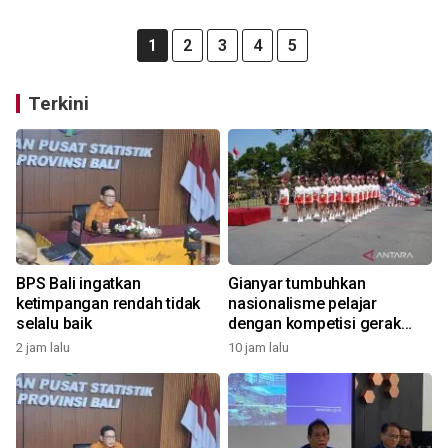
1
2
3
4
5
Terkini
BPS Bali ingatkan
Gianyar tumbuhkan
ketimpangan rendah tidak
nasionalisme pelajar
selalu baik
dengan kompetisi gerak
jalan
2 jam lalu
10 jam lalu