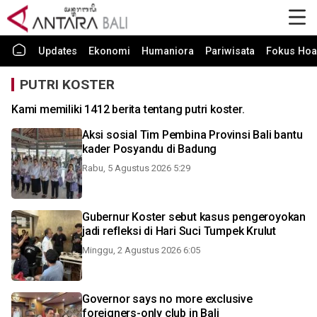
Updates
Ekonomi
Humaniora
Pariwisata
Fokus Hoa
PUTRI KOSTER
Kami memiliki 1412 berita tentang putri koster.
Aksi sosial Tim Pembina Provinsi Bali bantu
kader Posyandu di Badung
Rabu, 5 Agustus 2026 5:29
Gubernur Koster sebut kasus pengeroyokan
jadi refleksi di Hari Suci Tumpek Krulut
Minggu, 2 Agustus 2026 6:05
Governor says no more exclusive
foreigners-only club in Bali