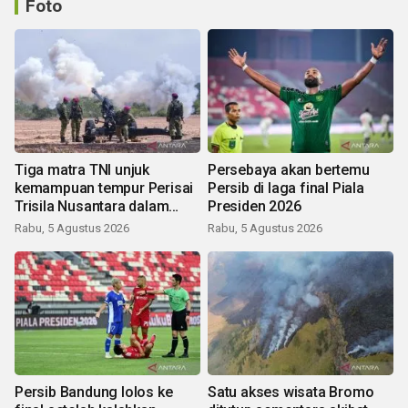
Foto
Tiga matra TNI unjuk
Persebaya akan bertemu
kemampuan tempur Perisai
Persib di laga final Piala
Trisila Nusantara dalam
Presiden 2026
latihan di Kepri
Rabu, 5 Agustus 2026
Rabu, 5 Agustus 2026
Persib Bandung lolos ke
Satu akses wisata Bromo