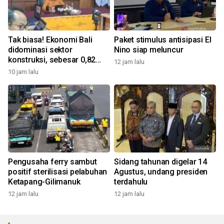
Tak biasa! Ekonomi Bali
Paket stimulus antisipasi El
didominasi sektor
Nino siap meluncur
konstruksi, sebesar 0,82
12 jam lalu
persen
10 jam lalu
Pengusaha ferry sambut
Sidang tahunan digelar 14
positif sterilisasi pelabuhan
Agustus, undang presiden
Ketapang-Gilimanuk
terdahulu
12 jam lalu
12 jam lalu