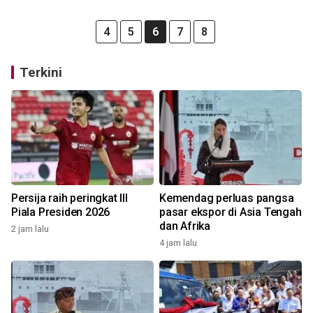
4
5
6
7
8
Terkini
Persija raih peringkat III
Kemendag perluas pangsa
Piala Presiden 2026
pasar ekspor di Asia Tengah
dan Afrika
2 jam lalu
4 jam lalu