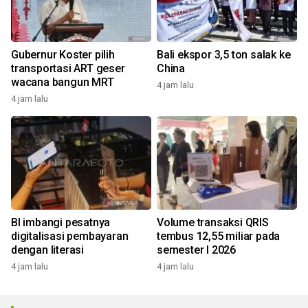
Gubernur Koster pilih
Bali ekspor 3,5 ton salak ke
transportasi ART geser
China
wacana bangun MRT
4 jam lalu
4 jam lalu
BI imbangi pesatnya
Volume transaksi QRIS
digitalisasi pembayaran
tembus 12,55 miliar pada
dengan literasi
semester I 2026
4 jam lalu
4 jam lalu