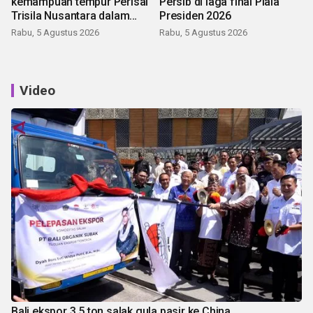
kemampuan tempur Perisai
Persib di laga final Piala
Trisila Nusantara dalam
Presiden 2026
latihan di Kepri
Rabu, 5 Agustus 2026
Rabu, 5 Agustus 2026
Video
Bali ekspor 3,5 ton salak gula pasir ke China