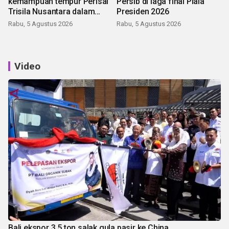
kemampuan tempur Perisai
Persib di laga final Piala
Trisila Nusantara dalam
Presiden 2026
latihan di Kepri
Rabu, 5 Agustus 2026
Rabu, 5 Agustus 2026
Video
Bali ekspor 3,5 ton salak gula pasir ke China