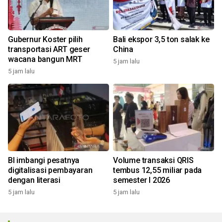
Gubernur Koster pilih
Bali ekspor 3,5 ton salak ke
transportasi ART geser
China
wacana bangun MRT
5 jam lalu
5 jam lalu
BI imbangi pesatnya
Volume transaksi QRIS
digitalisasi pembayaran
tembus 12,55 miliar pada
dengan literasi
semester I 2026
5 jam lalu
5 jam lalu