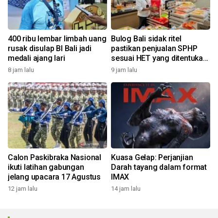
400 ribu lembar limbah uang
Bulog Bali sidak ritel
rusak disulap BI Bali jadi
pastikan penjualan SPHP
medali ajang lari
sesuai HET yang ditentukan
pemerintah
8 jam lalu
9 jam lalu
Calon Paskibraka Nasional
Kuasa Gelap: Perjanjian
ikuti latihan gabungan
Darah tayang dalam format
jelang upacara 17 Agustus
IMAX
12 jam lalu
14 jam lalu