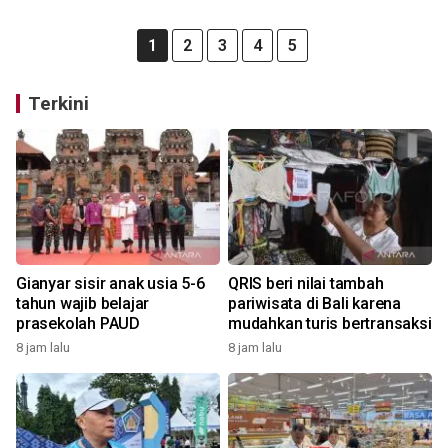
1
2
3
4
5
Terkini
Gianyar sisir anak usia 5-6
QRIS beri nilai tambah
tahun wajib belajar
pariwisata di Bali karena
prasekolah PAUD
mudahkan turis bertransaksi
8 jam lalu
8 jam lalu