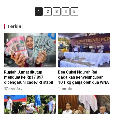
1
2
3
4
5
Terkini
Rupiah Jumat ditutup
Bea Cukai Ngurah Rai
menguat ke Rp17.897
gagalkan penyelundupan
dipengaruhi cadev RI stabil
10,1 kg ganja oleh dua WNA
57 menit lalu
1 jam lalu