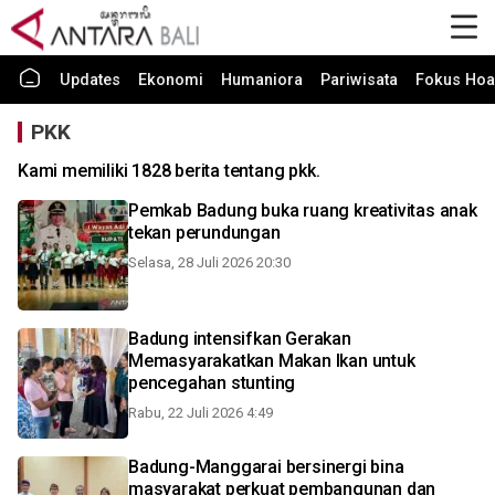
Updates
Ekonomi
Humaniora
Pariwisata
Fokus Hoa
PKK
Kami memiliki 1828 berita tentang pkk.
Pemkab Badung buka ruang kreativitas anak
tekan perundungan
Selasa, 28 Juli 2026 20:30
Badung intensifkan Gerakan
Memasyarakatkan Makan Ikan untuk
pencegahan stunting
Rabu, 22 Juli 2026 4:49
Badung-Manggarai bersinergi bina
masyarakat perkuat pembangunan dan