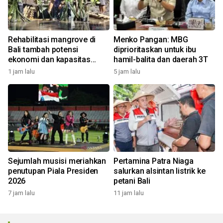
Rehabilitasi mangrove di
Menko Pangan: MBG
Bali tambah potensi
diprioritaskan untuk ibu
ekonomi dan kapasitas
hamil-balita dan daerah 3T
nelayan kelola ekowisata
1 jam lalu
5 jam lalu
Sejumlah musisi meriahkan
Pertamina Patra Niaga
penutupan Piala Presiden
salurkan alsintan listrik ke
2026
petani Bali
7 jam lalu
11 jam lalu