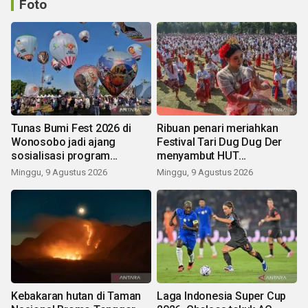
Foto
Tunas Bumi Fest 2026 di
Ribuan penari meriahkan
Wonosobo jadi ajang
Festival Tari Dug Dug Der
sosialisasi program
menyambut HUT
pemerintah lewat balon
Kemerdekaan
Minggu, 9 Agustus 2026
Minggu, 9 Agustus 2026
udara
Kebakaran hutan di Taman
Laga Indonesia Super Cup