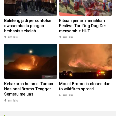
Buleleng jadi percontohan
Ribuan penari meriahkan
swasembada pangan
Festival Tari Dug Dug Der
berbasis sekolah
menyambut HUT
Kemerdekaan
3 jam lalu
3 jam lalu
Kebakaran hutan di Taman
Mount Bromo is closed due
Nasional Bromo Tengger
to wildfires spread
Semeru meluas
6 jam lalu
4 jam lalu