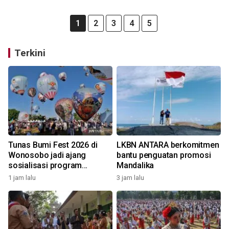
1
2
3
4
5
Terkini
Tunas Bumi Fest 2026 di
LKBN ANTARA berkomitmen
Wonosobo jadi ajang
bantu penguatan promosi
sosialisasi program
Mandalika
pemerintah lewat balon
1 jam lalu
3 jam lalu
udara