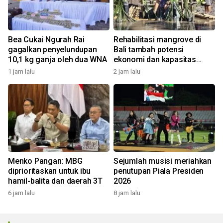
Bea Cukai Ngurah Rai
Rehabilitasi mangrove di
gagalkan penyelundupan
Bali tambah potensi
10,1 kg ganja oleh dua WNA
ekonomi dan kapasitas
nelayan kelola ekowisata
1 jam lalu
2 jam lalu
Menko Pangan: MBG
Sejumlah musisi meriahkan
diprioritaskan untuk ibu
penutupan Piala Presiden
hamil-balita dan daerah 3T
2026
6 jam lalu
8 jam lalu