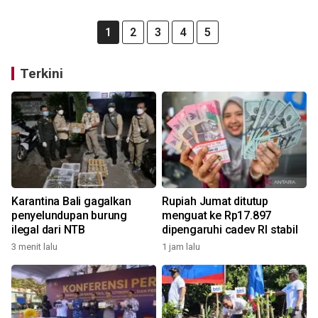
1
2
3
4
5
Terkini
Karantina Bali gagalkan
Rupiah Jumat ditutup
penyelundupan burung
menguat ke Rp17.897
ilegal dari NTB
dipengaruhi cadev RI stabil
3 menit lalu
1 jam lalu