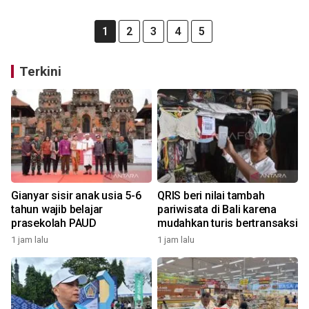
1
2
3
4
5
Terkini
Gianyar sisir anak usia 5-6
QRIS beri nilai tambah
tahun wajib belajar
pariwisata di Bali karena
prasekolah PAUD
mudahkan turis bertransaksi
1 jam lalu
1 jam lalu