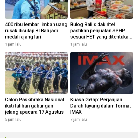
400 ribu lembar limbah uang
Bulog Bali sidak ritel
rusak disulap BI Bali jadi
pastikan penjualan SPHP
medali ajang lari
sesuai HET yang ditentukan
pemerintah
1 jam lalu
1 jam lalu
Calon Paskibraka Nasional
Kuasa Gelap: Perjanjian
ikuti latihan gabungan
Darah tayang dalam format
jelang upacara 17 Agustus
IMAX
5 jam lalu
7 jam lalu