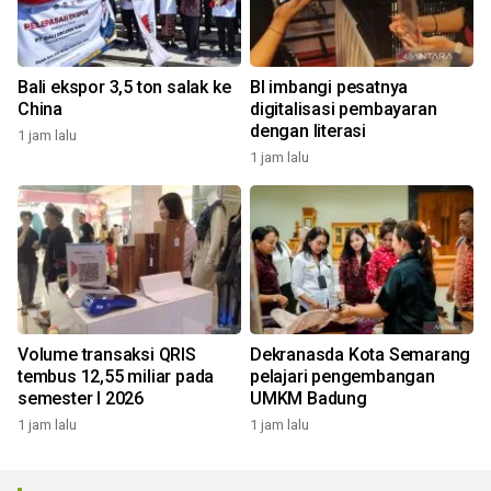
Bali ekspor 3,5 ton salak ke
BI imbangi pesatnya
China
digitalisasi pembayaran
dengan literasi
1 jam lalu
1 jam lalu
Volume transaksi QRIS
Dekranasda Kota Semarang
tembus 12,55 miliar pada
pelajari pengembangan
semester I 2026
UMKM Badung
1 jam lalu
1 jam lalu