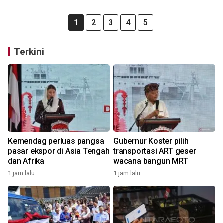
1
2
3
4
5
Terkini
Kemendag perluas pangsa
Gubernur Koster pilih
pasar ekspor di Asia Tengah
transportasi ART geser
dan Afrika
wacana bangun MRT
1 jam lalu
1 jam lalu