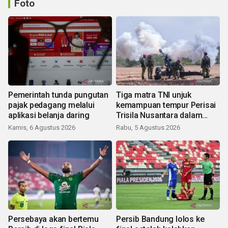
Foto
Pemerintah tunda pungutan
Tiga matra TNI unjuk
pajak pedagang melalui
kemampuan tempur Perisai
aplikasi belanja daring
Trisila Nusantara dalam
latihan di Kepri
Kamis, 6 Agustus 2026
Rabu, 5 Agustus 2026
Persebaya akan bertemu
Persib Bandung lolos ke