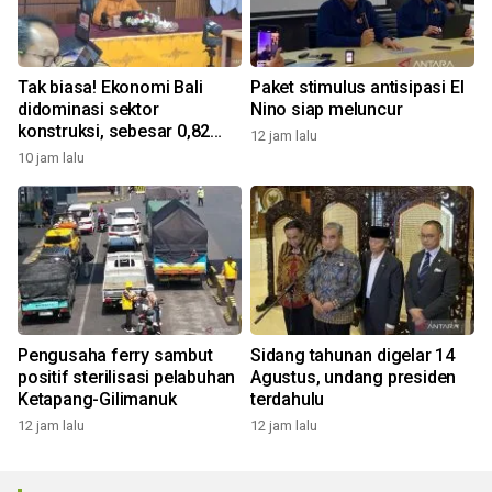
Tak biasa! Ekonomi Bali
Paket stimulus antisipasi El
didominasi sektor
Nino siap meluncur
konstruksi, sebesar 0,82
12 jam lalu
persen
10 jam lalu
Pengusaha ferry sambut
Sidang tahunan digelar 14
positif sterilisasi pelabuhan
Agustus, undang presiden
Ketapang-Gilimanuk
terdahulu
12 jam lalu
12 jam lalu