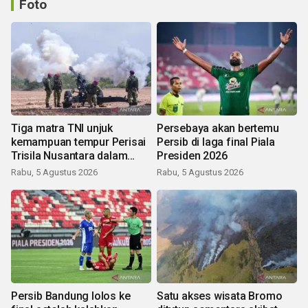
Foto
Tiga matra TNI unjuk
Persebaya akan bertemu
kemampuan tempur Perisai
Persib di laga final Piala
Trisila Nusantara dalam
Presiden 2026
latihan di Kepri
Rabu, 5 Agustus 2026
Rabu, 5 Agustus 2026
Persib Bandung lolos ke
Satu akses wisata Bromo