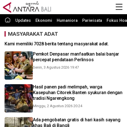
Updates
Ekonomi
Humaniora
Pariwisata
Fokus Hoa
MASYARAKAT ADAT
Kami memiliki 7028 berita tentang masyarakat adat.
Pemkot Denpasar manfaatkan balai banjar
percepat pendataan Perlinsos
Senin, 3 Agustus 2026 19:47
Hasil panen padi melimpah, warga
Kasepuhan Citorek Banten syukuran dengan
tradisi Ngarengkong
Minggu, 2 Agustus 2026 20:24
Ada pengobatan gratis di hari kasih sayang
khas Bali di Bangli