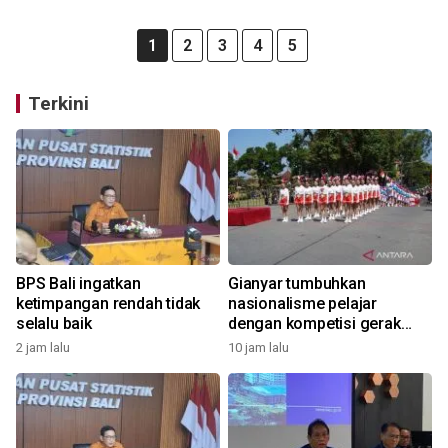
1
2
3
4
5
Terkini
BPS Bali ingatkan
Gianyar tumbuhkan
ketimpangan rendah tidak
nasionalisme pelajar
selalu baik
dengan kompetisi gerak
jalan
2 jam lalu
10 jam lalu