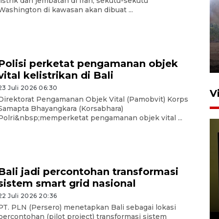
listrik dan jembatan di Iran, sekutu-sekutu
Washington di kawasan akan dibuat ...
Sebanyak 62 penumpang
selamat dari kebakaran KM
Mutiara Sentosa II
dikembalikan ke Surabaya
4 Agustus 2026 19:23
Polisi perketat pengamanan objek
vital kelistrikan di Bali
23 Juli 2026 06:30
V
Direktorat Pengamanan Objek Vital (Pamobvit) Korps
Samapta Bhayangkara (Korsabhara)
Polri&nbsp;memperketat pengamanan objek vital ...
Bali jadi percontohan transformasi
sistem smart grid nasional
Persiapan Skuad Garuda
jelang laga lawan Kamboja
22 Juli 2026 20:36
pada Piala AFF
PT. PLN (Persero) menetapkan Bali sebagai lokasi
percontohan (pilot project) transformasi sistem