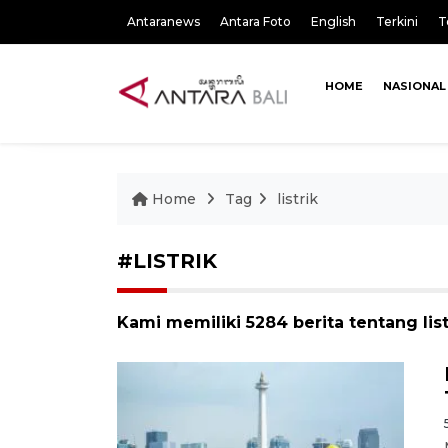
Antaranews
Antara Foto
English
Terkini
T
HOME
NASIONAL
Home
Tag
listrik
#LISTRIK
Kami memiliki 5284 berita tentang list