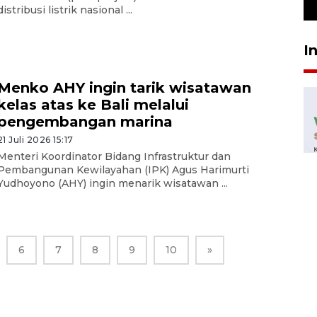
23 Juli 2026 19:12
distribusi listrik nasional ...
I
Menko AHY ingin tarik wisatawan
kelas atas ke Bali melalui
pengembangan marina
21 Juli 2026 15:17
Menteri Koordinator Bidang Infrastruktur dan
Pembangunan Kewilayahan (IPK) Agus Harimurti
Yudhoyono (AHY) ingin menarik wisatawan ...
6
7
8
9
10
»