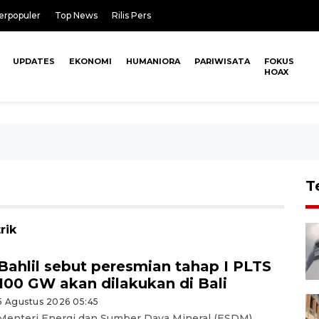
erpopuler
Top News
Rilis Pers
UPDATES
EKONOMI
HUMANIORA
PARIWISATA
FOKUS
HOAX
T
rik
Bahlil sebut peresmian tahap I PLTS
100 GW akan dilakukan di Bali
5 Agustus 2026 05:45
Menteri Energi dan Sumber Daya Mineral (ESDM)