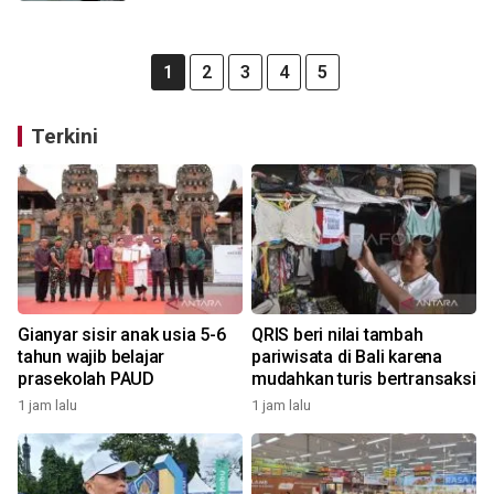
1
2
3
4
5
Terkini
Gianyar sisir anak usia 5-6
QRIS beri nilai tambah
tahun wajib belajar
pariwisata di Bali karena
prasekolah PAUD
mudahkan turis bertransaksi
1 jam lalu
1 jam lalu