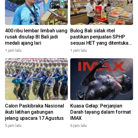
400 ribu lembar limbah uang
Bulog Bali sidak ritel
rusak disulap BI Bali jadi
pastikan penjualan SPHP
medali ajang lari
sesuai HET yang ditentukan
pemerintah
1 jam lalu
1 jam lalu
Calon Paskibraka Nasional
Kuasa Gelap: Perjanjian
ikuti latihan gabungan
Darah tayang dalam format
jelang upacara 17 Agustus
IMAX
5 jam lalu
6 jam lalu