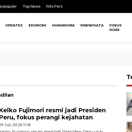
erpopuler
Top News
Rilis Pers
UPDATES
EKONOMI
HUMANIORA
PARIWISATA
FOKUS
HOAX
T
adilan
Keiko Fujimori resmi jadi Presiden
Peru, fokus perangi kejahatan
29 Juli 2026 11:18
Keiko Fujimori resmi menjadi Presiden Peru usai