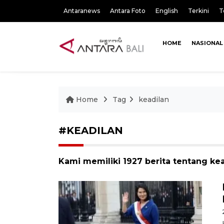
Antaranews
Antara Foto
English
Terkini
T
HOME
NASIONAL
Home
Tag
keadilan
#KEADILAN
Kami memiliki 1927 berita tentang ke