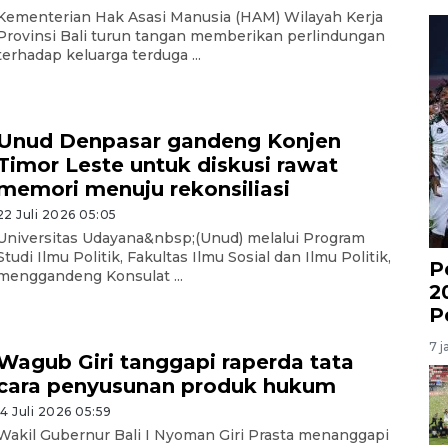
Kementerian Hak Asasi Manusia (HAM) Wilayah Kerja
Provinsi Bali turun tangan memberikan perlindungan
terhadap keluarga terduga ...
Unud Denpasar gandeng Konjen
Timor Leste untuk diskusi rawat
memori menuju rekonsiliasi
22 Juli 2026 05:05
Universitas Udayana&nbsp;(Unud) melalui Program
Studi Ilmu Politik, Fakultas Ilmu Sosial dan Ilmu Politik,
P
menggandeng Konsulat ...
2
P
7 j
Wagub Giri tanggapi raperda tata
cara penyusunan produk hukum
14 Juli 2026 05:59
Wakil Gubernur Bali I Nyoman Giri Prasta menanggapi