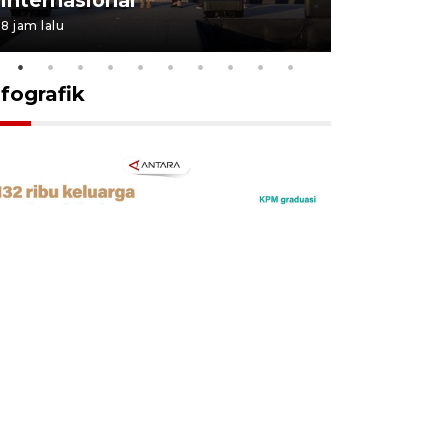
8 jam lalu
17 jam lalu
nfografik