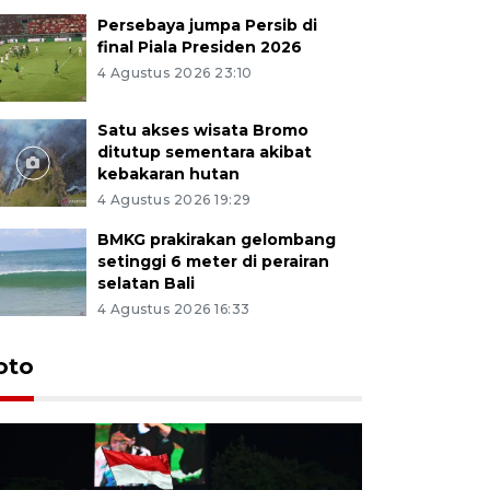
Persebaya jumpa Persib di
final Piala Presiden 2026
4 Agustus 2026 23:10
Satu akses wisata Bromo
ditutup sementara akibat
kebakaran hutan
4 Agustus 2026 19:29
BMKG prakirakan gelombang
setinggi 6 meter di perairan
selatan Bali
4 Agustus 2026 16:33
Persebaya
oto
Presiden
pinalti l
7 jam lalu