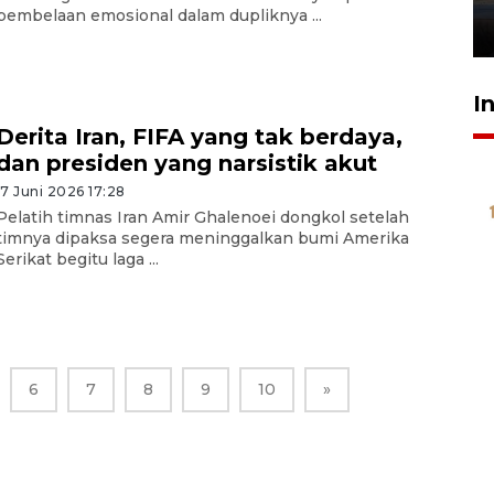
pembelaan emosional dalam dupliknya ...
26 Juli 2026 21:18
I
Derita Iran, FIFA yang tak berdaya,
dan presiden yang narsistik akut
17 Juni 2026 17:28
​Pelatih timnas Iran Amir Ghalenoei dongkol setelah
timnya dipaksa segera meninggalkan bumi Amerika
Serikat begitu laga ...
6
7
8
9
10
»