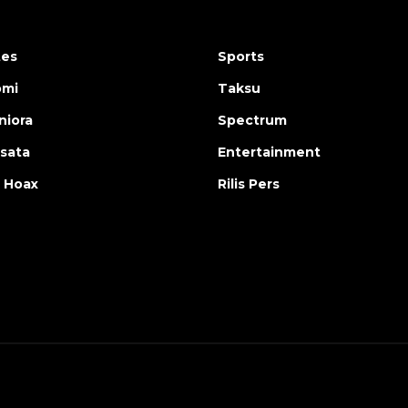
tes
Sports
omi
Taksu
iora
Spectrum
isata
Entertainment
 Hoax
Rilis Pers