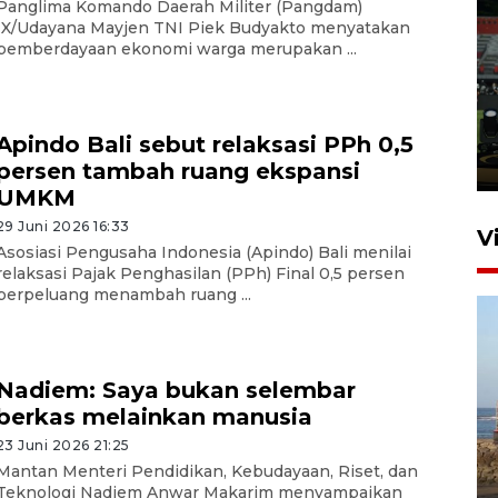
Panglima Komando Daerah Militer (Pangdam)
IX/Udayana Mayjen TNI Piek Budyakto menyatakan
pemberdayaan ekonomi warga merupakan ...
Tiga matra TNI unjuk
kemampuan tempur Perisai
Trisila Nusantara dalam
latihan di Kepri
Apindo Bali sebut relaksasi PPh 0,5
5 Agustus 2026 16:28
persen tambah ruang ekspansi
UMKM
29 Juni 2026 16:33
V
Asosiasi Pengusaha Indonesia (Apindo) Bali menilai
relaksasi Pajak Penghasilan (PPh) Final 0,5 persen
berpeluang menambah ruang ...
Nadiem: Saya bukan selembar
berkas melainkan manusia
Kemen LH, KKP, dan Gubernur
23 Juni 2026 21:25
Bali tanam ribuan bibit
Mantan Menteri Pendidikan, Kebudayaan, Riset, dan
Teknologi Nadiem Anwar Makarim menyampaikan
mangrove