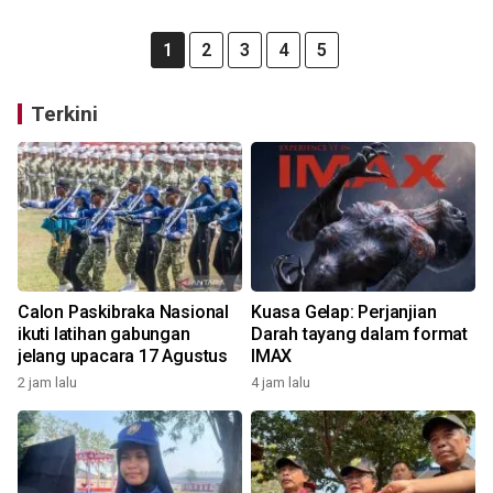
1
2
3
4
5
Terkini
Calon Paskibraka Nasional
Kuasa Gelap: Perjanjian
ikuti latihan gabungan
Darah tayang dalam format
jelang upacara 17 Agustus
IMAX
2 jam lalu
4 jam lalu