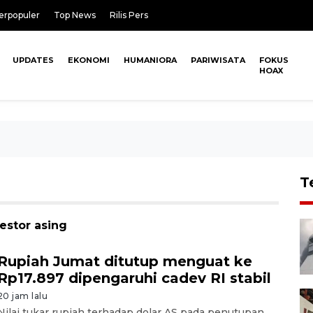
erpopuler
Top News
Rilis Pers
UPDATES
EKONOMI
HUMANIORA
PARIWISATA
FOKUS
HOAX
T
estor asing
Rupiah Jumat ditutup menguat ke
Rp17.897 dipengaruhi cadev RI stabil
20 jam lalu
Nilai tukar rupiah terhadap dolar AS pada penutupan