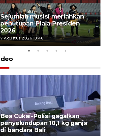
Sejumlah musisi meriahkan
penutupan Piala Presiden
2026
7 Agustus 2026 10:46
ideo
Bea Cukai-Polisi gagalkan
Pemerint
penyelundupan 10,1 kg ganja
pasar jen
di bandara Bali
internasi