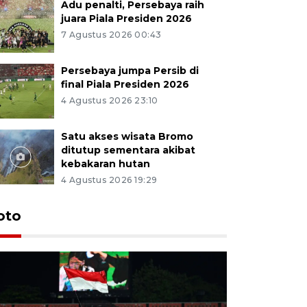
Adu penalti, Persebaya raih
juara Piala Presiden 2026
7 Agustus 2026 00:43
Persebaya jumpa Persib di
final Piala Presiden 2026
4 Agustus 2026 23:10
Satu akses wisata Bromo
ditutup sementara akibat
kebakaran hutan
4 Agustus 2026 19:29
Persebaya
oto
Presiden
pinalti l
7 Agustus 202