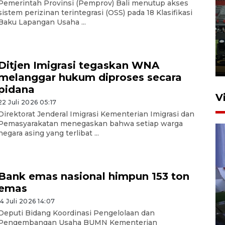
Pemerintah Provinsi (Pemprov) Bali menutup akses
sistem perizinan terintegrasi (OSS) pada 18 Klasifikasi
Tiga matra TNI unjuk
Baku Lapangan Usaha ...
kemampuan tempur Perisai
Trisila Nusantara dalam
latihan di Kepri
Ditjen Imigrasi tegaskan WNA
5 Agustus 2026 16:28
melanggar hukum diproses secara
pidana
V
22 Juli 2026 05:17
Direktorat Jenderal Imigrasi Kementerian Imigrasi dan
Pemasyarakatan menegaskan bahwa setiap warga
negara asing yang terlibat ...
Bank emas nasional himpun 153 ton
emas
Polisi tetapkan lima tersangka
pengeroyokan maling ayam di
14 Juli 2026 14:07
Deputi Bidang Koordinasi Pengelolaan dan
Tabanan
Pengembangan Usaha BUMN Kementerian