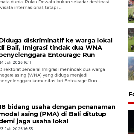
mata dunia. Pulau Dewata bukan sekadar destinasi
wisata internasional, tetapi ...
Diduga diskriminatif ke warga lokal
di Bali, Imigrasi tindak dua WNA
penyelenggara Entourage Run
24 Juli 2026 16:11
Direktorat Jenderal Imigrasi menindak dua warga
negara asing (WNA) yang diduga menjadi
penyelenggara komunitas lari Entourage Run ...
F
18 bidang usaha dengan penanaman
modal asing (PMA) di Bali ditutup
demi jaga usaha lokal
23 Juli 2026 16:35