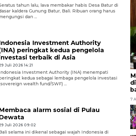
Seratus tahun lalu, lava membakar habis Desa Batur di
dasar kaldera Gunung Batur, Bali. Ribuan orang harus
mengungsi dan ...
Indonesia Investment Authority
(INA) peringkat kedua pengelola
investasi terbaik di Asia
29 Juli 2026 14:21
Indonesia Investment Authority (INA) menempati
M
peringkat kedua sebagai lembaga pengelola investasi
d
(sovereign wealth fund/SWF) ...
b
7 A
Membaca alarm sosial di Pulau
Dewata
29 Juli 2026 09:02
Bali selama ini dikenal sebagai wajah Indonesia di