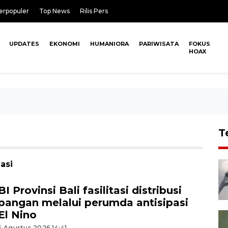
erpopuler
Top News
Rilis Pers
UPDATES
EKONOMI
HUMANIORA
PARIWISATA
FOKUS
HOAX
T
asi
BI Provinsi Bali fasilitasi distribusi
pangan melalui perumda antisipasi
El Nino
5 Agustus 2026 14:41