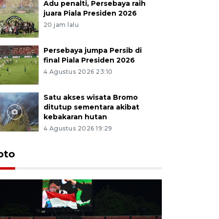
Adu penalti, Persebaya raih
juara Piala Presiden 2026
20 jam lalu
Persebaya jumpa Persib di
final Piala Presiden 2026
4 Agustus 2026 23:10
Satu akses wisata Bromo
ditutup sementara akibat
kebakaran hutan
4 Agustus 2026 19:29
Persebaya
oto
Presiden
pinalti l
15 jam lalu