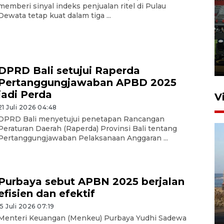
memberi sinyal indeks penjualan ritel di Pulau
Tiga matra TNI unjuk
Dewata tetap kuat dalam tiga ...
kemampuan tempur Perisai
Trisila Nusantara dalam
latihan di Kepri
5 Agustus 2026 16:28
DPRD Bali setujui Raperda
Pertanggungjawaban APBD 2025
jadi Perda
V
21 Juli 2026 04:48
DPRD Bali menyetujui penetapan Rancangan
Peraturan Daerah (Raperda) Provinsi Bali tentang
Pertanggungjawaban Pelaksanaan Anggaran ...
Purbaya sebut APBN 2025 berjalan
Kemen LH, KKP, dan Gubernur
efisien dan efektif
Bali tanam ribuan bibit
15 Juli 2026 07:19
mangrove
Menteri Keuangan (Menkeu) Purbaya Yudhi Sadewa