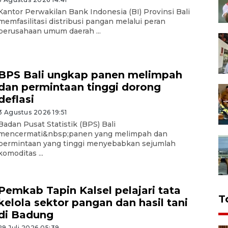
Kantor Perwakilan Bank Indonesia (BI) Provinsi Bali
memfasilitasi distribusi pangan melalui peran
perusahaan umum daerah ...
BPS Bali ungkap panen melimpah
dan permintaan tinggi dorong
deflasi
3 Agustus 2026 19:51
Badan Pusat Statistik (BPS) Bali
mencermati&nbsp;panen yang melimpah dan
permintaan yang tinggi menyebabkan sejumlah
komoditas ...
Pemkab Tapin Kalsel pelajari tata
T
kelola sektor pangan dan hasil tani
di Badung
29 Juli 2026 05:39