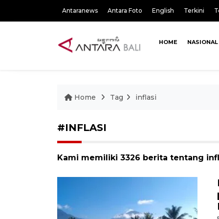
Antaranews
Antara Foto
English
Terkini
T
HOME
NASIONAL
Home
Tag
inflasi
#INFLASI
Kami memiliki 3326 berita tentang infl