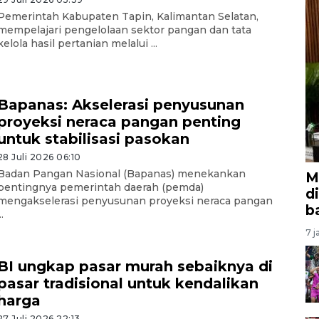
Pemerintah Kabupaten Tapin, Kalimantan Selatan,
mempelajari pengelolaan sektor pangan dan tata
kelola hasil pertanian melalui ...
Bapanas: Akselerasi penyusunan
proyeksi neraca pangan penting
untuk stabilisasi pasokan
28 Juli 2026 06:10
Badan Pangan Nasional (Bapanas) menekankan
M
pentingnya pemerintah daerah (pemda)
d
mengakselerasi penyusunan proyeksi neraca pangan
b
..
7 j
BI ungkap pasar murah sebaiknya di
pasar tradisional untuk kendalikan
harga
27 Juli 2026 22:13