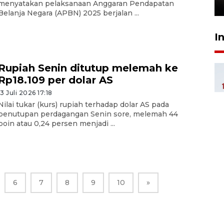
menyatakan pelaksanaan Anggaran Pendapatan
26 Juli 2026 21:18
Belanja Negara (APBN) 2025 berjalan ...
I
Rupiah Senin ditutup melemah ke
Rp18.109 per dolar AS
13 Juli 2026 17:18
Nilai tukar (kurs) rupiah terhadap dolar AS pada
penutupan perdagangan Senin sore, melemah 44
poin atau 0,24 persen menjadi ...
6
7
8
9
10
»