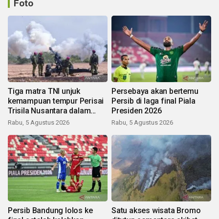
Foto
Tiga matra TNI unjuk
Persebaya akan bertemu
kemampuan tempur Perisai
Persib di laga final Piala
Trisila Nusantara dalam
Presiden 2026
latihan di Kepri
Rabu, 5 Agustus 2026
Rabu, 5 Agustus 2026
Persib Bandung lolos ke
Satu akses wisata Bromo