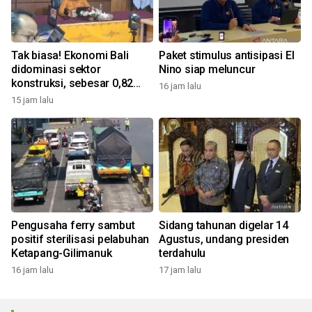
Tak biasa! Ekonomi Bali
Paket stimulus antisipasi El
didominasi sektor
Nino siap meluncur
konstruksi, sebesar 0,82
16 jam lalu
persen
15 jam lalu
Pengusaha ferry sambut
Sidang tahunan digelar 14
positif sterilisasi pelabuhan
Agustus, undang presiden
Ketapang-Gilimanuk
terdahulu
16 jam lalu
17 jam lalu