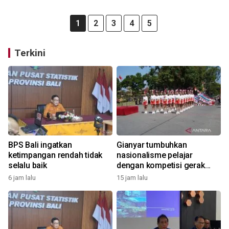
1
2
3
4
5
Terkini
BPS Bali ingatkan
Gianyar tumbuhkan
ketimpangan rendah tidak
nasionalisme pelajar
selalu baik
dengan kompetisi gerak
jalan
6 jam lalu
15 jam lalu