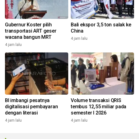
Gubernur Koster pilih
Bali ekspor 3,5 ton salak ke
transportasi ART geser
China
wacana bangun MRT
4 jam lalu
4 jam lalu
BI imbangi pesatnya
Volume transaksi QRIS
digitalisasi pembayaran
tembus 12,55 miliar pada
dengan literasi
semester I 2026
4 jam lalu
4 jam lalu