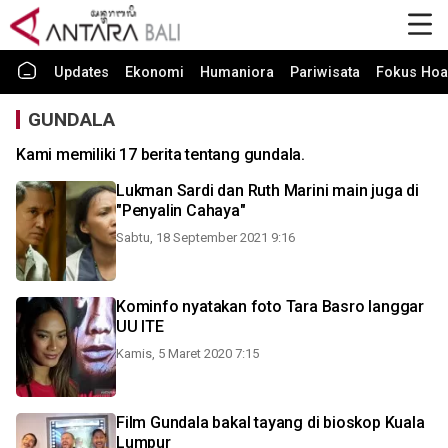
Updates
Ekonomi
Humaniora
Pariwisata
Fokus Hoa
GUNDALA
Kami memiliki 17 berita tentang gundala.
Lukman Sardi dan Ruth Marini main juga di
"Penyalin Cahaya"
Sabtu, 18 September 2021 9:16
Kominfo nyatakan foto Tara Basro langgar
UU ITE
Kamis, 5 Maret 2020 7:15
Film Gundala bakal tayang di bioskop Kuala
Lumpur