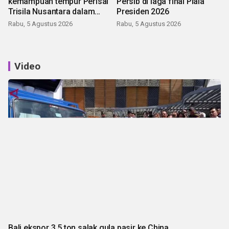
kemampuan tempur Perisai
Persib di laga final Piala
Trisila Nusantara dalam
Presiden 2026
latihan di Kepri
Rabu, 5 Agustus 2026
Rabu, 5 Agustus 2026
Video
Bali ekspor 3,5 ton salak gula pasir ke China