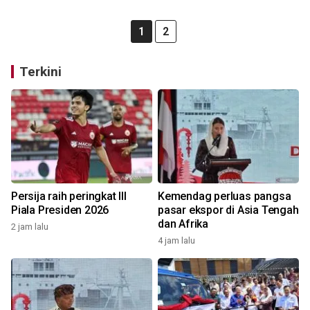
1
2
Terkini
Persija raih peringkat III
Kemendag perluas pangsa
Piala Presiden 2026
pasar ekspor di Asia Tengah
dan Afrika
2 jam lalu
4 jam lalu