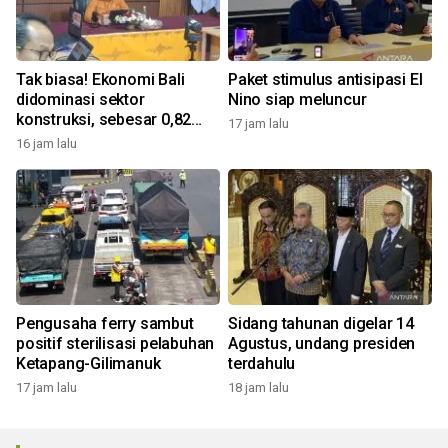
Tak biasa! Ekonomi Bali
Paket stimulus antisipasi El
didominasi sektor
Nino siap meluncur
konstruksi, sebesar 0,82
17 jam lalu
persen
16 jam lalu
Pengusaha ferry sambut
Sidang tahunan digelar 14
positif sterilisasi pelabuhan
Agustus, undang presiden
Ketapang-Gilimanuk
terdahulu
17 jam lalu
18 jam lalu