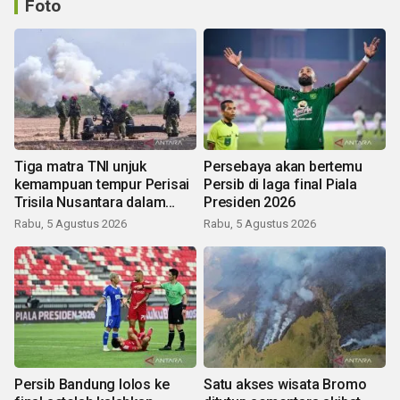
Foto
Tiga matra TNI unjuk
Persebaya akan bertemu
kemampuan tempur Perisai
Persib di laga final Piala
Trisila Nusantara dalam
Presiden 2026
latihan di Kepri
Rabu, 5 Agustus 2026
Rabu, 5 Agustus 2026
Persib Bandung lolos ke
Satu akses wisata Bromo