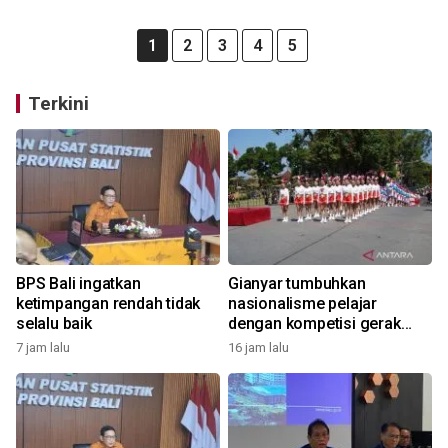
1
2
3
4
5
Terkini
BPS Bali ingatkan
Gianyar tumbuhkan
ketimpangan rendah tidak
nasionalisme pelajar
selalu baik
dengan kompetisi gerak
jalan
7 jam lalu
16 jam lalu