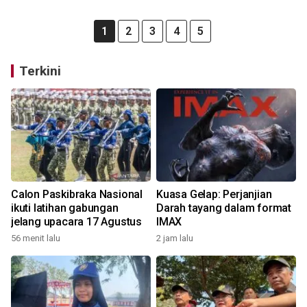
1
2
3
4
5
Terkini
Calon Paskibraka Nasional
Kuasa Gelap: Perjanjian
ikuti latihan gabungan
Darah tayang dalam format
jelang upacara 17 Agustus
IMAX
56 menit lalu
2 jam lalu