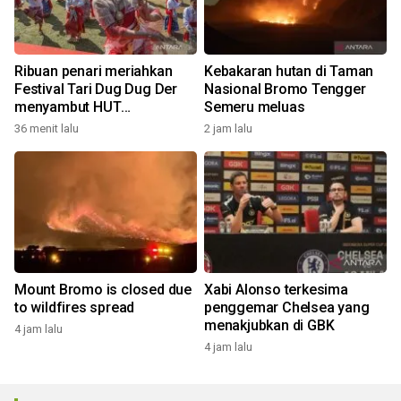
Ribuan penari meriahkan
Kebakaran hutan di Taman
Festival Tari Dug Dug Der
Nasional Bromo Tengger
menyambut HUT
Semeru meluas
Kemerdekaan
36 menit lalu
2 jam lalu
Mount Bromo is closed due
Xabi Alonso terkesima
to wildfires spread
penggemar Chelsea yang
menakjubkan di GBK
4 jam lalu
4 jam lalu