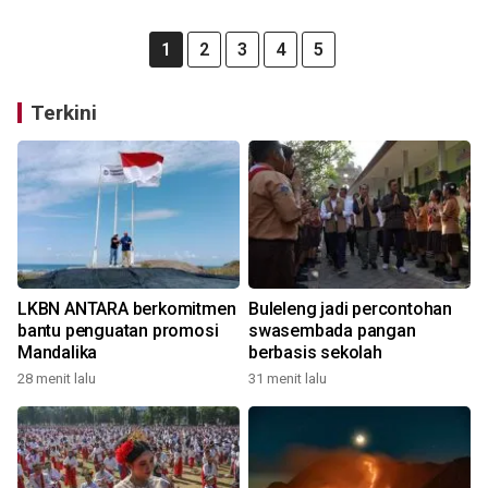
1
2
3
4
5
Terkini
LKBN ANTARA berkomitmen
Buleleng jadi percontohan
bantu penguatan promosi
swasembada pangan
Mandalika
berbasis sekolah
28 menit lalu
31 menit lalu