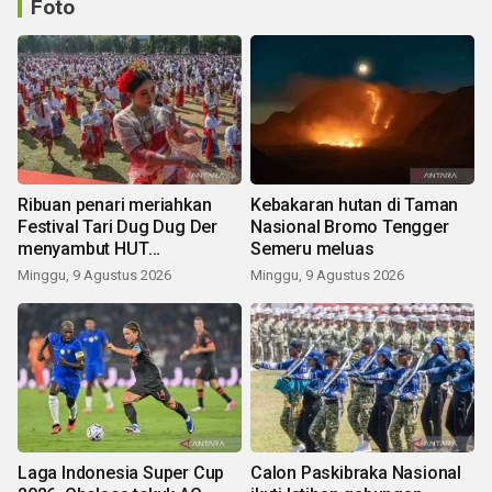
Foto
Ribuan penari meriahkan
Kebakaran hutan di Taman
Festival Tari Dug Dug Der
Nasional Bromo Tengger
menyambut HUT
Semeru meluas
Kemerdekaan
Minggu, 9 Agustus 2026
Minggu, 9 Agustus 2026
Laga Indonesia Super Cup
Calon Paskibraka Nasional