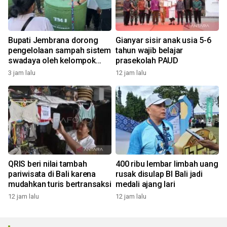
Bupati Jembrana dorong
Gianyar sisir anak usia 5-6
pengelolaan sampah sistem
tahun wajib belajar
swadaya oleh kelompok
prasekolah PAUD
masyarakat
3 jam lalu
12 jam lalu
QRIS beri nilai tambah
400 ribu lembar limbah uang
pariwisata di Bali karena
rusak disulap BI Bali jadi
mudahkan turis bertransaksi
medali ajang lari
12 jam lalu
12 jam lalu