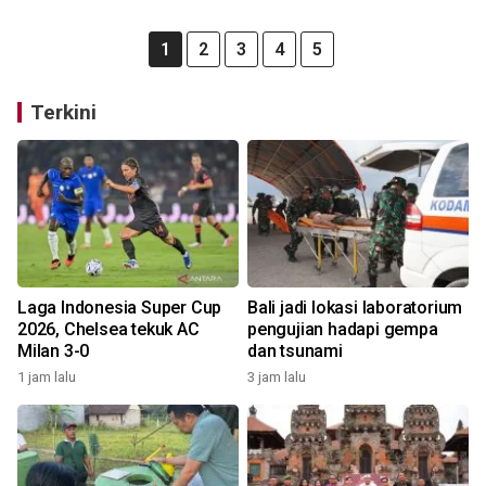
1
2
3
4
5
Terkini
Laga Indonesia Super Cup
Bali jadi lokasi laboratorium
2026, Chelsea tekuk AC
pengujian hadapi gempa
Milan 3-0
dan tsunami
1 jam lalu
3 jam lalu