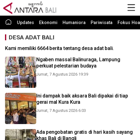
Updates
Ekonomi
Humaniora
Pariwisata
Fokus Hoa
DESA ADAT BALI
Kami memiliki 6664 berita tentang desa adat bali.
Ngaben massal Balinuraga, Lampung
perkuat pelestarian budaya
Jumat, 7 Agustus 2026 19:39
Ini dampak baik aksara Bali dipakai di tiap
gerai mal Kura Kura
Jumat, 7 Agustus 2026 6:03
Ada pengobatan gratis di hari kasih sayang
khas Bali di Bangli