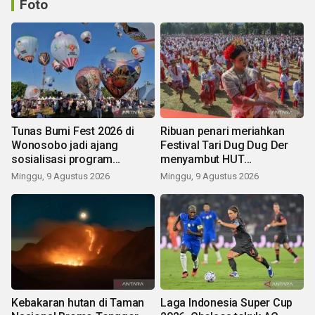
Foto
Tunas Bumi Fest 2026 di
Ribuan penari meriahkan
Wonosobo jadi ajang
Festival Tari Dug Dug Der
sosialisasi program
menyambut HUT
pemerintah lewat balon
Kemerdekaan
Minggu, 9 Agustus 2026
Minggu, 9 Agustus 2026
udara
Kebakaran hutan di Taman
Laga Indonesia Super Cup