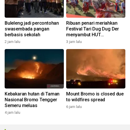
Buleleng jadi percontohan
Ribuan penari meriahkan
swasembada pangan
Festival Tari Dug Dug Der
berbasis sekolah
menyambut HUT
Kemerdekaan
2 jam lalu
3 jam lalu
Kebakaran hutan di Taman
Mount Bromo is closed due
Nasional Bromo Tengger
to wildfires spread
Semeru meluas
6 jam lalu
4 jam lalu