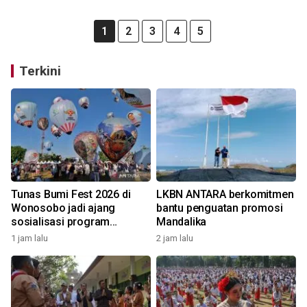
1
2
3
4
5
Terkini
Tunas Bumi Fest 2026 di
LKBN ANTARA berkomitmen
Wonosobo jadi ajang
bantu penguatan promosi
sosialisasi program
Mandalika
pemerintah lewat balon
1 jam lalu
2 jam lalu
udara