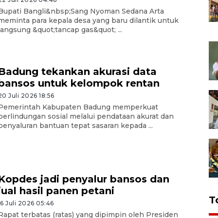
Bupati Bangli&nbsp;Sang Nyoman Sedana Arta
meminta para kepala desa yang baru dilantik untuk
langsung &quot;tancap gas&quot; ...
Badung tekankan akurasi data
bansos untuk kelompok rentan
20 Juli 2026 18:56
Pemerintah Kabupaten Badung memperkuat
perlindungan sosial melalui pendataan akurat dan
penyaluran bantuan tepat sasaran kepada ...
Kopdes jadi penyalur bansos dan
jual hasil panen petani
T
16 Juli 2026 05:46
Rapat terbatas (ratas) yang dipimpin oleh Presiden