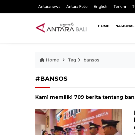
Antaranews
Antara Foto
English
Terkini
T
HOME
NASIONAL
Home
Tag
bansos
#BANSOS
Kami memiliki 709 berita tentang ban