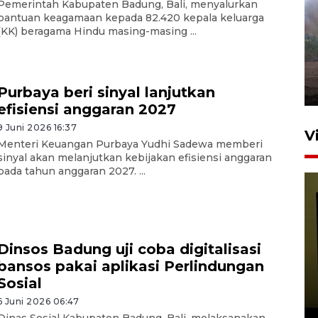
Pemerintah Kabupaten Badung, Bali, menyalurkan
bantuan keagamaan kepada 82.420 kepala keluarga
Sebanyak 62 penumpang
(KK) beragama Hindu masing-masing ...
selamat dari kebakaran KM
Mutiara Sentosa II
dikembalikan ke Surabaya
4 Agustus 2026 19:23
Purbaya beri sinyal lanjutkan
efisiensi anggaran 2027
9 Juni 2026 16:37
V
Menteri Keuangan Purbaya Yudhi Sadewa memberi
sinyal akan melanjutkan kebijakan efisiensi anggaran
pada tahun anggaran 2027. ...
Dinsos Badung uji coba digitalisasi
bansos pakai aplikasi Perlindungan
Persiapan Skuad Garuda
Sosial
jelang laga lawan Kamboja
pada Piala AFF
6 Juni 2026 06:47
Dinas Sosial Kabupaten Badung, Bali, melaksanakan