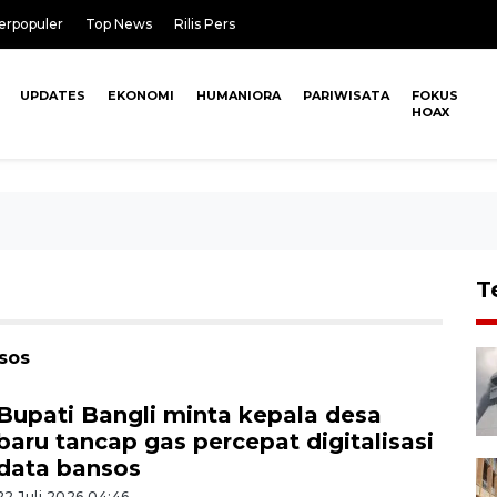
erpopuler
Top News
Rilis Pers
UPDATES
EKONOMI
HUMANIORA
PARIWISATA
FOKUS
HOAX
T
sos
Bupati Bangli minta kepala desa
baru tancap gas percepat digitalisasi
data bansos
22 Juli 2026 04:46