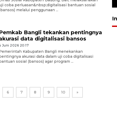
23 Juli 2026 19:12
uji coba perluasan&nbsp;digitalisasi bantuan sosial
(bansos) melalui penggunaan ...
I
Pemkab Bangli tekankan pentingnya
akurasi data digitalisasi bansos
4 Juni 2026 20:17
Pemerintah Kabupaten Bangli menekankan
pentingnya akurasi data dalam uji coba digitalisasi
bantuan sosial (bansos) agar program ...
6
7
8
9
10
»