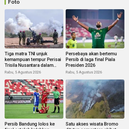
Foto
Tiga matra TNI unjuk
Persebaya akan bertemu
kemampuan tempur Perisai
Persib di laga final Piala
Trisila Nusantara dalam
Presiden 2026
latihan di Kepri
Rabu, 5 Agustus 2026
Rabu, 5 Agustus 2026
Persib Bandung lolos ke
Satu akses wisata Bromo