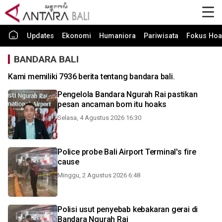
Updates
Ekonomi
Humaniora
Pariwisata
Fokus Hoa
BANDARA BALI
Kami memiliki 7936 berita tentang bandara bali.
Pengelola Bandara Ngurah Rai pastikan
pesan ancaman bom itu hoaks
Selasa, 4 Agustus 2026 16:30
Police probe Bali Airport Terminal's fire
cause
Minggu, 2 Agustus 2026 6:48
Polisi usut penyebab kebakaran gerai di
Bandara Ngurah Rai