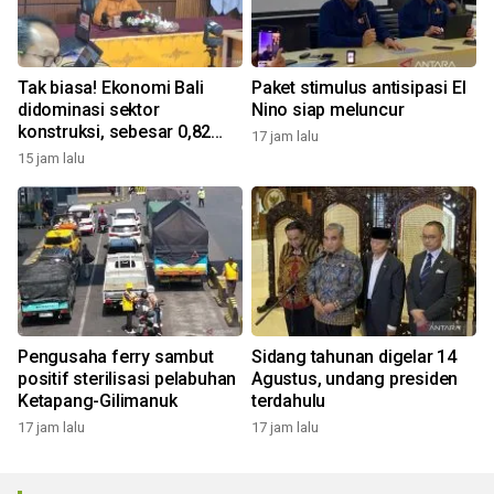
Tak biasa! Ekonomi Bali
Paket stimulus antisipasi El
didominasi sektor
Nino siap meluncur
konstruksi, sebesar 0,82
17 jam lalu
persen
15 jam lalu
Pengusaha ferry sambut
Sidang tahunan digelar 14
positif sterilisasi pelabuhan
Agustus, undang presiden
Ketapang-Gilimanuk
terdahulu
17 jam lalu
17 jam lalu