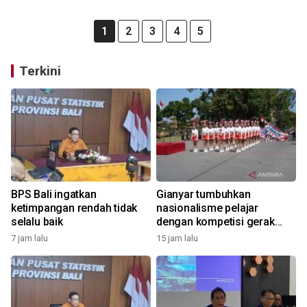
1
2
3
4
5
Terkini
BPS Bali ingatkan
Gianyar tumbuhkan
ketimpangan rendah tidak
nasionalisme pelajar
selalu baik
dengan kompetisi gerak
jalan
7 jam lalu
15 jam lalu