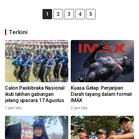
1
2
3
4
5
Terkini
Calon Paskibraka Nasional
Kuasa Gelap: Perjanjian
ikuti latihan gabungan
Darah tayang dalam format
jelang upacara 17 Agustus
IMAX
1 jam lalu
2 jam lalu