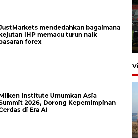
Tiga matra TNI unjuk
kemampuan tempur Perisai
JustMarkets mendedahkan bagaimana
Trisila Nusantara dalam
kejutan IHP memacu turun naik
latihan di Kepri
pasaran forex
5 Agustus 2026 16:28
V
Milken Institute Umumkan Asia
Summit 2026, Dorong Kepemimpinan
Cerdas di Era AI
Kemen LH, KKP, dan Gubernur
Bali tanam ribuan bibit
mangrove