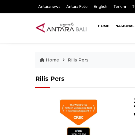
Antaranews
Antara Foto
English
Terkini
T
HOME
NASIONAL
Home
Rilis Pers
Rilis Pers