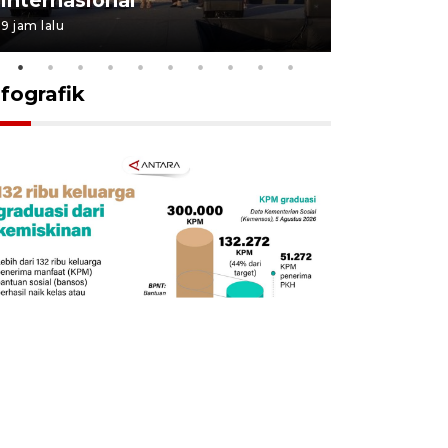
9 jam lalu
18 jam lalu
nfografik