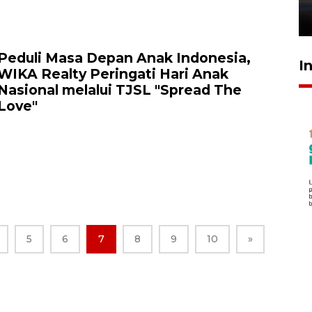
26 Juli 2026 21:18
Peduli Masa Depan Anak Indonesia,
I
WIKA Realty Peringati Hari Anak
Nasional melalui TJSL "Spread The
Love"
5
6
7
8
9
10
»