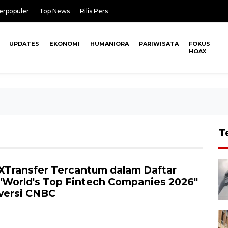
erpopuler
Top News
Rilis Pers
UPDATES
EKONOMI
HUMANIORA
PARIWISATA
FOKUS
HOAX
T
XTransfer Tercantum dalam Daftar
"World's Top Fintech Companies 2026"
versi CNBC