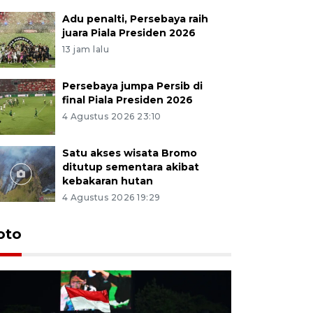
Adu penalti, Persebaya raih
juara Piala Presiden 2026
13 jam lalu
Persebaya jumpa Persib di
final Piala Presiden 2026
4 Agustus 2026 23:10
Satu akses wisata Bromo
ditutup sementara akibat
kebakaran hutan
4 Agustus 2026 19:29
Persebaya
oto
Presiden
pinalti l
8 jam lalu