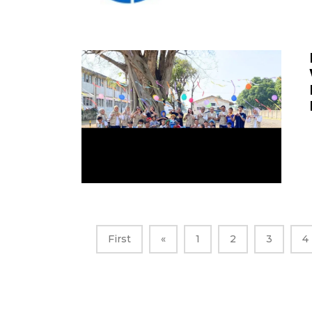
First
«
1
2
3
4