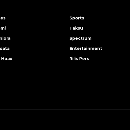
tes
Sports
omi
Taksu
iora
Spectrum
isata
Entertainment
 Hoax
Rilis Pers