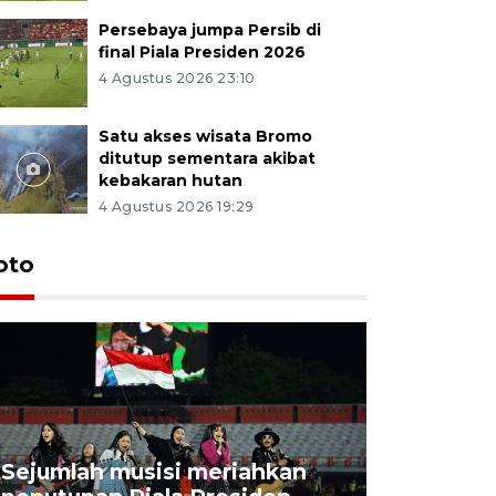
Persebaya jumpa Persib di
final Piala Presiden 2026
4 Agustus 2026 23:10
Satu akses wisata Bromo
ditutup sementara akibat
kebakaran hutan
4 Agustus 2026 19:29
Persebaya
oto
Presiden
pinalti l
23 jam lalu
Sejumlah musisi meriahkan