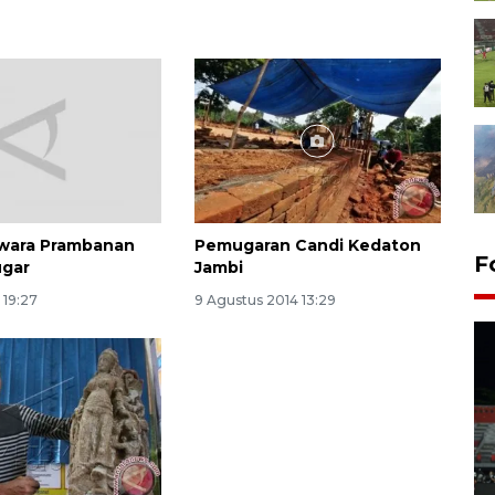
rwara Prambanan
Pemugaran Candi Kedaton
F
ugar
Jambi
 19:27
9 Agustus 2014 13:29
Tiga matra TNI unjuk
kemampuan tempur Perisai