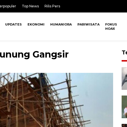
erpopuler
Top News
Rilis Pers
UPDATES
EKONOMI
HUMANIORA
PARIWISATA
FOKUS
HOAX
unung Gangsir
T