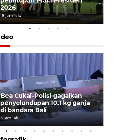
penutupan Piala Presiden
2026
18 jam lalu
ideo
Bea Cukai-Polisi gagalkan
Pemerint
penyelundupan 10,1 kg ganja
pasar jen
di bandara Bali
internasi
6 jam lalu
7 Agustus 202
nfografik