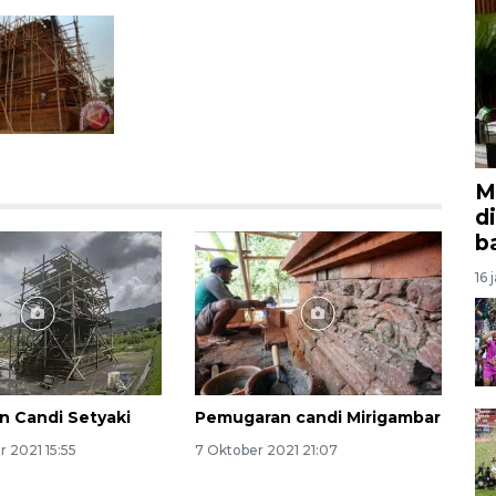
M
d
b
16 
 Candi Setyaki
Pemugaran candi Mirigambar
 2021 15:55
7 Oktober 2021 21:07