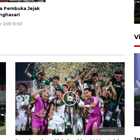
Trisila Nusantara dalam
latihan di Kepri
a Pembuka Jejak
inghasari
5 Agustus 2026 16:28
r 2015 10:53
V
Polisi tetapkan lima tersangka
pengeroyokan maling ayam di
Tabanan
27 Juli 2026 22:32
I