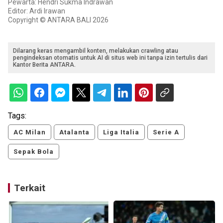
Pewarta: Hendri Sukma Indrawan
Editor: Ardi Irawan
Copyright © ANTARA BALI 2026
Dilarang keras mengambil konten, melakukan crawling atau
pengindeksan otomatis untuk AI di situs web ini tanpa izin tertulis dari
Kantor Berita ANTARA.
Tags:
AC Milan
Atalanta
Liga Italia
Serie A
Sepak Bola
Terkait