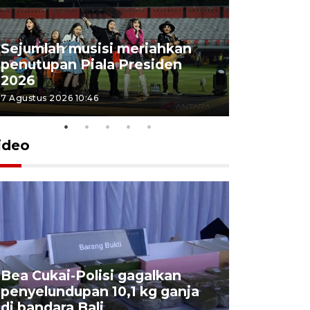
Sejumlah musisi meriahkan
penutupan Piala Presiden
2026
7 Agustus 2026 10:46
ideo
Bea Cukai-Polisi gagalkan
Pemerint
penyelundupan 10,1 kg ganja
pasar jen
di bandara Bali
internasi