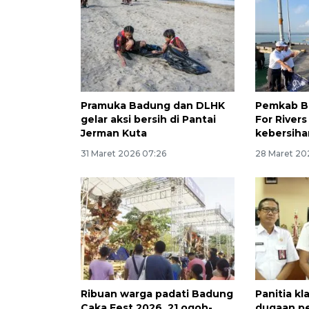
Pramuka Badung dan DLHK
Pemkab B
gelar aksi bersih di Pantai
For River
Jerman Kuta
kebersiha
31 Maret 2026 07:26
28 Maret 20
Ribuan warga padati Badung
Panitia kla
Caka Fest 2026, 21 ogoh-
dugaan p