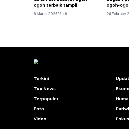
ogoh terbaik tampil
ogoh-ogo
8 Maret 2026 19:48
26 Februari 
Terkini
Upda
Top News
Ekon
Terpopuler
Human
Foto
Pariw
Video
Fokus