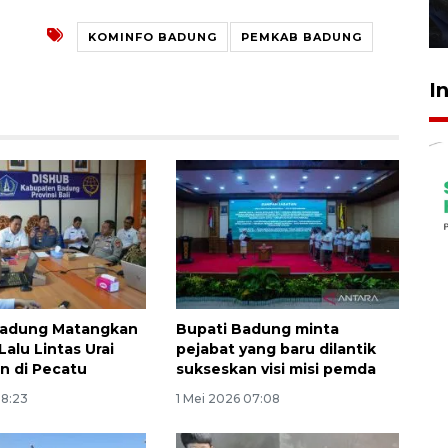
27 Juli 2026 22:32
KOMINFO BADUNG
PEMKAB BADUNG
I
adung Matangkan
Bupati Badung minta
alu Lintas Urai
pejabat yang baru dilantik
n di Pecatu
sukseskan visi misi pemda
18:23
1 Mei 2026 07:08