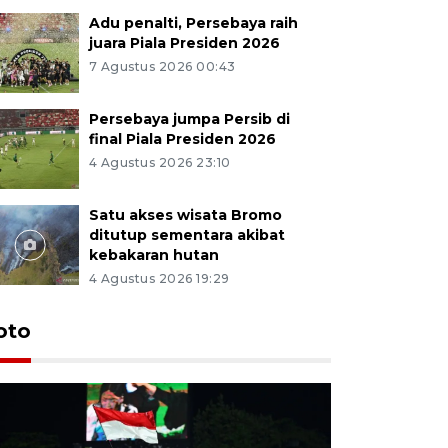
Adu penalti, Persebaya raih
juara Piala Presiden 2026
7 Agustus 2026 00:43
Persebaya jumpa Persib di
final Piala Presiden 2026
4 Agustus 2026 23:10
Satu akses wisata Bromo
ditutup sementara akibat
kebakaran hutan
4 Agustus 2026 19:29
Persebaya
oto
Presiden
pinalti l
7 Agustus 202