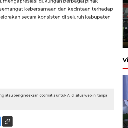
ti, mengapresiasi dukungan berbagai pihak
ap semangat kebersamaan dan kecintaan terhadap
Tiga matra TNI unjuk
elorakan secara konsisten di seluruh kabupaten
kemampuan tempur Perisai
Trisila Nusantara dalam
latihan di Kepri
5 Agustus 2026 16:28
V
g atau pengindeksan otomatis untuk AI di situs web ini tanpa
Polisi tetapkan lima tersangka
pengeroyokan maling ayam di
Tabanan