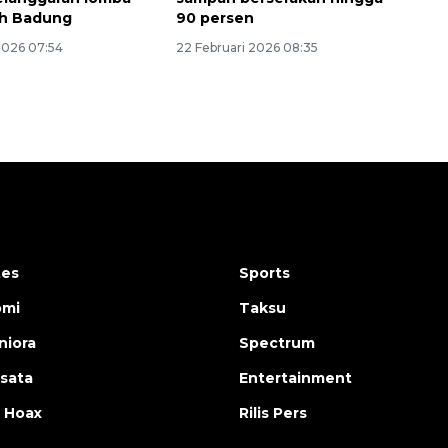
h Badung
90 persen
2026 07:54
22 Februari 2026 08:35
tes
Sports
omi
Taksu
iora
Spectrum
isata
Entertainment
 Hoax
Rilis Pers