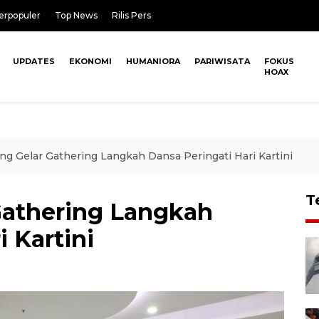
erpopuler
Top News
Rilis Pers
UPDATES
EKONOMI
HUMANIORA
PARIWISATA
FOKUS
HOAX
ng Gelar Gathering Langkah Dansa Peringati Hari Kartini
T
Gathering Langkah
 Kartini