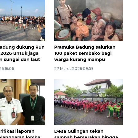
adung dukung Run
Pramuka Badung salurkan
s 2026 untuk jaga
100 paket sembako bagi
n sungai dan laut
warga kurang mampu
26 16:06
27 Maret 2026 09:59
Awas penipuan berbasis AI
2026-08-07 13:45:00
rifikasi laporan
Desa Gulingan tekan
elanggaran lomba
sampah berserakan hingga