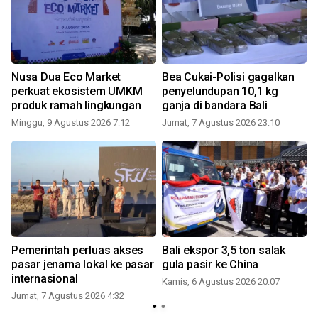
Nusa Dua Eco Market
Bea Cukai-Polisi gagalkan
perkuat ekosistem UMKM
penyelundupan 10,1 kg
produk ramah lingkungan
ganja di bandara Bali
Minggu, 9 Agustus 2026 7:12
Jumat, 7 Agustus 2026 23:10
S
Pemerintah perluas akses
Bali ekspor 3,5 ton salak
pasar jenama lokal ke pasar
gula pasir ke China
internasional
Kamis, 6 Agustus 2026 20:07
Jumat, 7 Agustus 2026 4:32