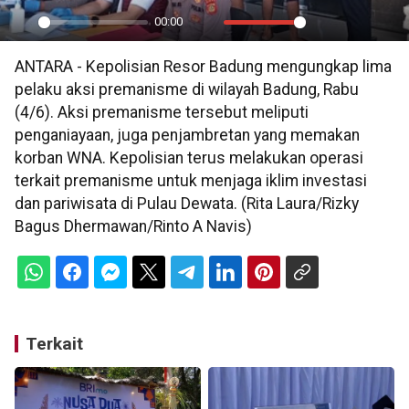
00:00
Play
Mute
Settings
PIP
En
ANTARA - Kepolisian Resor Badung mengungkap lima
ful
pelaku aksi premanisme di wilayah Badung, Rabu
(4/6). Aksi premanisme tersebut meliputi
penganiayaan, juga penjambretan yang memakan
korban WNA. Kepolisian terus melakukan operasi
terkait premanisme untuk menjaga iklim investasi
dan pariwisata di Pulau Dewata. (Rita Laura/Rizky
Bagus Dhermawan/Rinto A Navis)
Terkait