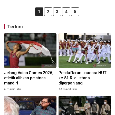
1
2
3
4
5
Terkini
Jelang Asian Games 2026,
Pendaftaran upacara HUT
atletik alihkan pelatnas
ke-81 RI di Istana
mandiri
diperpanjang
6 menit lalu
14 menit lalu