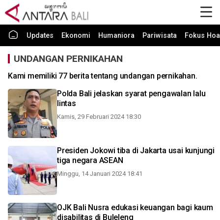
Updates
Ekonomi
Humaniora
Pariwisata
Fokus Hoa
UNDANGAN PERNIKAHAN
Kami memiliki 77 berita tentang undangan pernikahan.
Polda Bali jelaskan syarat pengawalan lalu
lintas
Kamis, 29 Februari 2024 18:30
Presiden Jokowi tiba di Jakarta usai kunjungi
tiga negara ASEAN
Minggu, 14 Januari 2024 18:41
OJK Bali Nusra edukasi keuangan bagi kaum
disabilitas di Buleleng