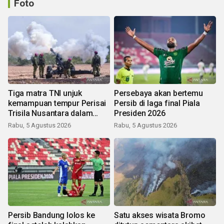
Foto
Tiga matra TNI unjuk
Persebaya akan bertemu
kemampuan tempur Perisai
Persib di laga final Piala
Trisila Nusantara dalam
Presiden 2026
latihan di Kepri
Rabu, 5 Agustus 2026
Rabu, 5 Agustus 2026
Persib Bandung lolos ke
Satu akses wisata Bromo