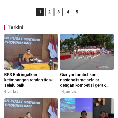
1
2
3
4
5
Terkini
BPS Bali ingatkan
Gianyar tumbuhkan
ketimpangan rendah tidak
nasionalisme pelajar
selalu baik
dengan kompetisi gerak
jalan
6 jam lalu
14 jam lalu