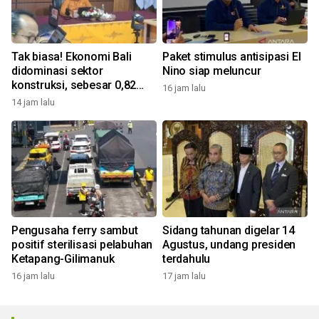
Tak biasa! Ekonomi Bali
Paket stimulus antisipasi El
didominasi sektor
Nino siap meluncur
konstruksi, sebesar 0,82
16 jam lalu
persen
14 jam lalu
Pengusaha ferry sambut
Sidang tahunan digelar 14
positif sterilisasi pelabuhan
Agustus, undang presiden
Ketapang-Gilimanuk
terdahulu
16 jam lalu
17 jam lalu