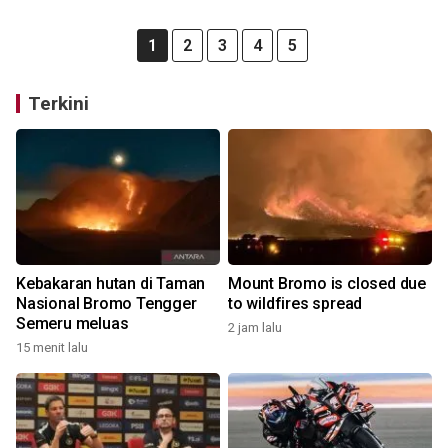
1
2
3
4
5
Terkini
Kebakaran hutan di Taman
Mount Bromo is closed due
Nasional Bromo Tengger
to wildfires spread
Semeru meluas
2 jam lalu
15 menit lalu