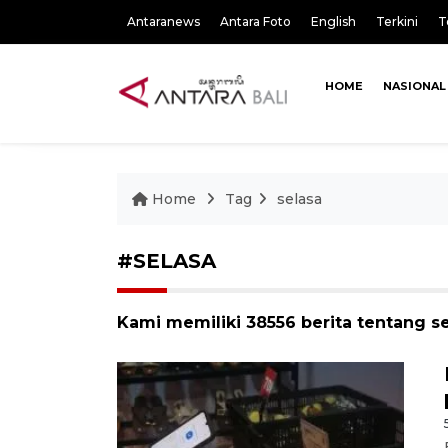
Antaranews
Antara Foto
English
Terkini
T
HOME
NASIONAL
Home
Tag
selasa
#SELASA
Kami memiliki 38556 berita tentang s