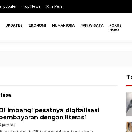
erpopuler
Top News
Rilis Pers
UPDATES
EKONOMI
HUMANIORA
PARIWISATA
FOKUS
HOAX
T
elasa
BI imbangi pesatnya digitalisasi
pembayaran dengan literasi
5 jam lalu
Bank Indonesia (BI) mengimbangi pesatnya