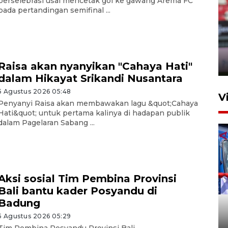
berselebrasi usai mencetak gol ke gawang Arema FC
pada pertandingan semifinal ...
Persib Bandung lolos ke final
setelah kalahkan Persija
Jakarta 2-1
4 Agustus 2026 20:10
Raisa akan nyanyikan "Cahaya Hati"
dalam Hikayat Srikandi Nusantara
5 Agustus 2026 05:48
V
Penyanyi Raisa akan membawakan lagu &quot;Cahaya
Hati&quot; untuk pertama kalinya di hadapan publik
dalam Pagelaran Sabang ...
Aksi sosial Tim Pembina Provinsi
Bali bantu kader Posyandu di
Apresiasi Desak Made,
Badung
Pemprov Bali siapkan wall
standar internasional
5 Agustus 2026 05:29
Tim Pembina Posyandu Provinsi Bali