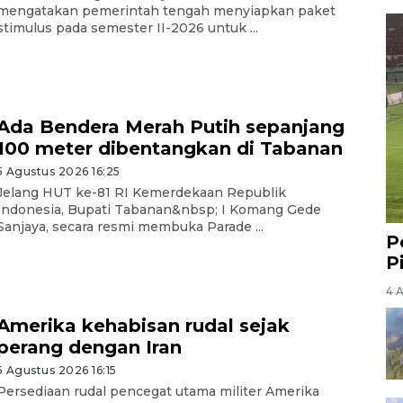
mengatakan pemerintah tengah menyiapkan paket
stimulus pada semester II-2026 untuk ...
Ada Bendera Merah Putih sepanjang
100 meter dibentangkan di Tabanan
5 Agustus 2026 16:25
Jelang HUT ke-81 RI Kemerdekaan Republik
Indonesia, Bupati Tabanan&nbsp; I Komang Gede
Sanjaya, secara resmi membuka Parade ...
P
P
4 
Amerika kehabisan rudal sejak
perang dengan Iran
5 Agustus 2026 16:15
Persediaan rudal pencegat utama militer Amerika