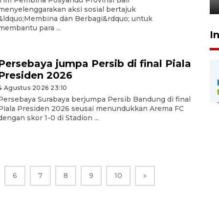
24 Juli 2026 20:25
menyelenggarakan aksi sosial bertajuk
&ldquo;Membina dan Berbagi&rdquo; untuk
membantu para ...
I
Persebaya jumpa Persib di final Piala
Presiden 2026
4 Agustus 2026 23:10
Persebaya Surabaya berjumpa Persib Bandung di final
Piala Presiden 2026 seusai menundukkan Arema FC
dengan skor 1-0 di Stadion ...
6
7
8
9
10
»