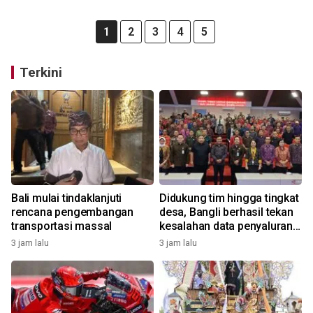
1
2
3
4
5
Terkini
Bali mulai tindaklanjuti
Didukung tim hingga tingkat
rencana pengembangan
desa, Bangli berhasil tekan
transportasi massal
kesalahan data penyaluran
bansos
3 jam lalu
3 jam lalu