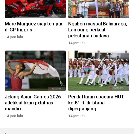
Marc Marquez siap tempur
Ngaben massal Balinuraga,
di GP Inggris
Lampung perkuat
pelestarian budaya
14 jam lalu
14 jam lalu
Jelang Asian Games 2026,
Pendaftaran upacara HUT
atletik alihkan pelatnas
ke-81 RI di Istana
mandiri
diperpanjang
14 jam lalu
14 jam lalu