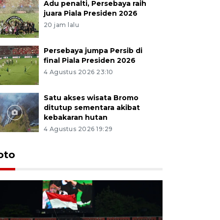
Adu penalti, Persebaya raih
juara Piala Presiden 2026
20 jam lalu
Persebaya jumpa Persib di
final Piala Presiden 2026
4 Agustus 2026 23:10
Satu akses wisata Bromo
ditutup sementara akibat
kebakaran hutan
4 Agustus 2026 19:29
Persebaya
oto
Presiden
pinalti l
15 jam lalu