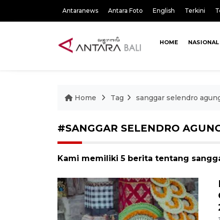
Antaranews
Antara Foto
English
Terkini
T
HOME
NASIONAL
Home
Tag
sanggar selendro agun
#SANGGAR SELENDRO AGUN
Kami memiliki 5 berita tentang sangg