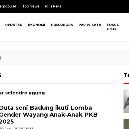
erpopuler
Top News
Rilis Pers
UPDATES
EKONOMI
HUMANIORA
PARIWISATA
FOKUS
HOAX
g
G
T
ar selendro agung
Duta seni Badung ikuti Lomba
Gender Wayang Anak-Anak PKB
2025
30 Juni 2025 18:35