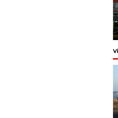
Tiga matra TNI unjuk
kemampuan tempur Perisai
Trisila Nusantara dalam
latihan di Kepri
5 Agustus 2026 16:28
V
Kemen LH, KKP, dan Gubernur
Bali tanam ribuan bibit
mangrove