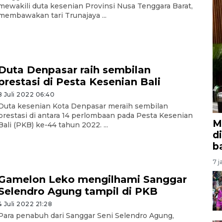
mewakili duta kesenian Provinsi Nusa Tenggara Barat,
membawakan tari Trunajaya ...
Duta Denpasar raih sembilan
prestasi di Pesta Kesenian Bali
8 Juli 2022 06:40
Duta kesenian Kota Denpasar meraih sembilan
prestasi di antara 14 perlombaan pada Pesta Kesenian
M
Bali (PKB) ke-44 tahun 2022. ...
d
b
7 j
Gamelon Leko mengilhami Sanggar
Selendro Agung tampil di PKB
4 Juli 2022 21:28
Para penabuh dari Sanggar Seni Selendro Agung,