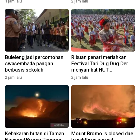
1 jam lalu
2 jam lalu
udara
Buleleng jadi percontohan
Ribuan penari meriahkan
swasembada pangan
Festival Tari Dug Dug Der
berbasis sekolah
menyambut HUT
Kemerdekaan
2 jam lalu
2 jam lalu
Kebakaran hutan di Taman
Mount Bromo is closed due
Nasional Bromo Tengger
to wildfires spread