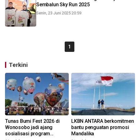
Sembalun Sky Run 2025
Senin, 23 Juni 2025 20:59
1
Terkini
Tunas Bumi Fest 2026 di
LKBN ANTARA berkomitmen
Wonosobo jadi ajang
bantu penguatan promosi
sosialisasi program
Mandalika
pemerintah lewat balon