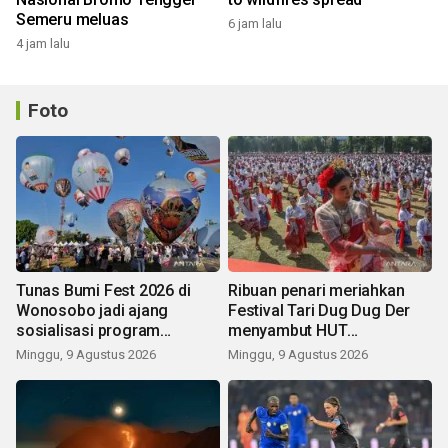
Semeru meluas
6 jam lalu
4 jam lalu
Foto
Tunas Bumi Fest 2026 di
Ribuan penari meriahkan
Wonosobo jadi ajang
Festival Tari Dug Dug Der
sosialisasi program
menyambut HUT
pemerintah lewat balon
Kemerdekaan
Minggu, 9 Agustus 2026
Minggu, 9 Agustus 2026
udara