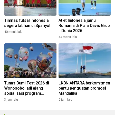
Timnas futsal Indonesia
Atlet Indonesia jamu
segera latihan di Spanyol
Rumania di Piala Davis Grup
II Dunia 2026
40 menit lalu
44 menit lalu
Tunas Bumi Fest 2026 di
LKBN ANTARA berkomitmen
Wonosobo jadi ajang
bantu penguatan promosi
sosialisasi program
Mandalika
pemerintah lewat balon
3 jam lalu
5 jam lalu
udara