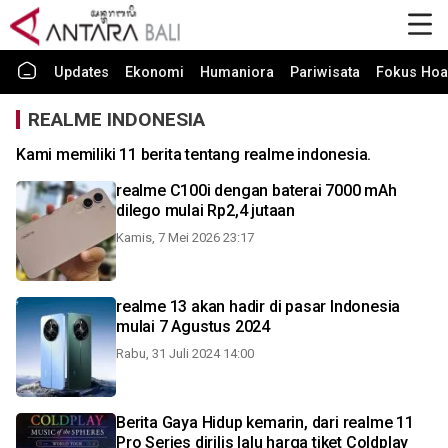
Updates
Ekonomi
Humaniora
Pariwisata
Fokus Hoa
REALME INDONESIA
Kami memiliki 11 berita tentang realme indonesia.
realme C100i dengan baterai 7000 mAh
dilego mulai Rp2,4 jutaan
Kamis, 7 Mei 2026 23:17
realme 13 akan hadir di pasar Indonesia
mulai 7 Agustus 2024
Rabu, 31 Juli 2024 14:00
Berita Gaya Hidup kemarin, dari realme 11
Pro Series dirilis lalu harga tiket Coldplay