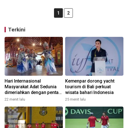
1
2
Terkini
Hari Internasional
Kemenpar dorong yacht
Masyarakat Adat Sedunia
tourism di Bali perkuat
dimeriahkan dengan pentas
wisata bahari Indonesia
seni budaya Bali
22 menit lalu
25 menit lalu