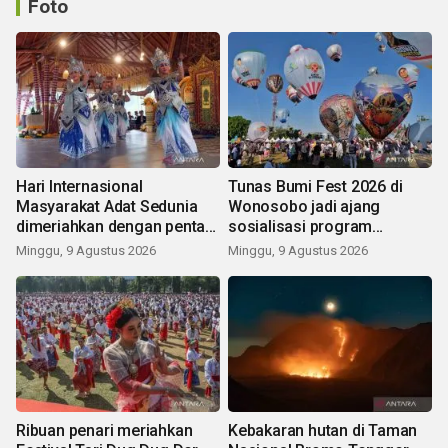
Foto
Hari Internasional
Tunas Bumi Fest 2026 di
Masyarakat Adat Sedunia
Wonosobo jadi ajang
dimeriahkan dengan pentas
sosialisasi program
seni budaya Bali
pemerintah lewat balon
Minggu, 9 Agustus 2026
Minggu, 9 Agustus 2026
udara
Ribuan penari meriahkan
Kebakaran hutan di Taman