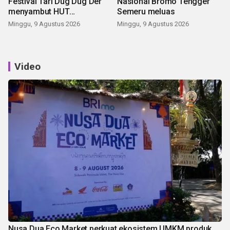
Festival Tari Dug Dug Der
Nasional Bromo Tengger
menyambut HUT
Semeru meluas
Kemerdekaan
Minggu, 9 Agustus 2026
Minggu, 9 Agustus 2026
Video
Nusa Dua Eco Market perkuat ekosistem UMKM produk