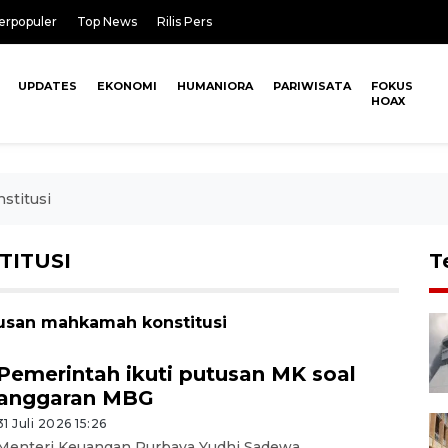
erpopuler
Top News
Rilis Pers
UPDATES
EKONOMI
HUMANIORA
PARIWISATA
FOKUS
HOAX
stitusi
ITUSI
T
tusan mahkamah konstitusi
Pemerintah ikuti putusan MK soal
anggaran MBG
31 Juli 2026 15:26
Menteri Keuangan Purbaya Yudhi Sadewa