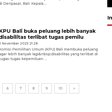
23 Juli 2026 19:12
di Denpasar, Bali. Kepala ...
I
KPU Bali buka peluang lebih banyak
disabilitas terlibat tugas pemilu
2 November 2025 21:28
Komisi Pemilihan Umum (KPU) Bali membuka peluang
agar lebih banyak lagi&nbsp;disabilitas yang terlibat di
tugas-tugas kepemiluan. ...
6
7
8
9
10
»