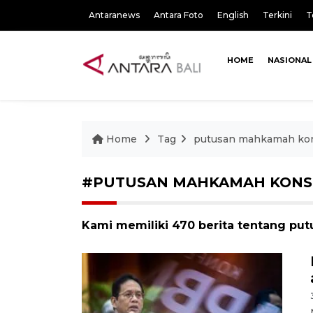
Antaranews
Antara Foto
English
Terkini
T
HOME
NASIONAL
Home
Tag
putusan mahkamah kon
#PUTUSAN MAHKAMAH KONST
Kami memiliki 470 berita tentang pu