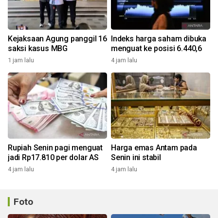
Kejaksaan Agung panggil 16
Indeks harga saham dibuka
saksi kasus MBG
menguat ke posisi 6.440,6
1 jam lalu
4 jam lalu
Rupiah Senin pagi menguat
Harga emas Antam pada
jadi Rp17.810 per dolar AS
Senin ini stabil
4 jam lalu
4 jam lalu
Foto