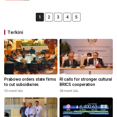
1
2
3
4
5
Terkini
Prabowo orders state firms
RI calls for stronger cultural
to cut subsidiaries
BRICS cooperation
55 menit lalu
58 menit lalu