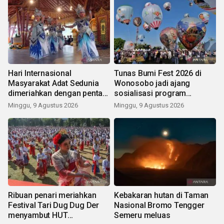
Hari Internasional
Tunas Bumi Fest 2026 di
Masyarakat Adat Sedunia
Wonosobo jadi ajang
dimeriahkan dengan pentas
sosialisasi program
seni budaya Bali
pemerintah lewat balon
Minggu, 9 Agustus 2026
Minggu, 9 Agustus 2026
udara
Ribuan penari meriahkan
Kebakaran hutan di Taman
Festival Tari Dug Dug Der
Nasional Bromo Tengger
menyambut HUT
Semeru meluas